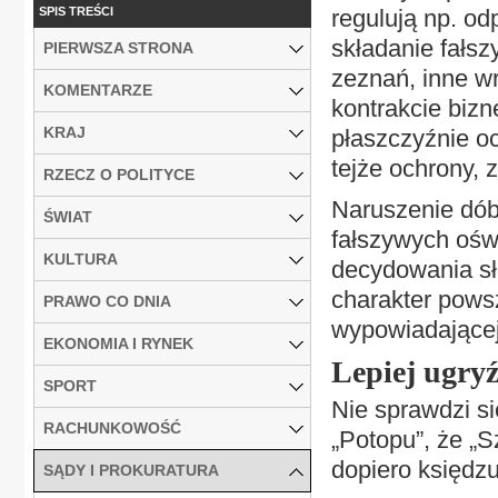
SPIS TREŚCI
regulują np. o
składanie fałs
PIERWSZA STRONA
zeznań, inne w
KOMENTARZE
kontrakcie biz
KRAJ
płaszczyźnie o
tejże ochrony,
RZECZ O POLITYCE
Naruszenie dóbr
ŚWIAT
fałszywych oświ
KULTURA
decydowania sł
charakter powsz
PRAWO CO DNIA
wypowiadającej 
EKONOMIA I RYNEK
Lepiej ugryź
SPORT
Nie sprawdzi si
RACHUNKOWOŚĆ
„Potopu”, że „
dopiero księdzu
SĄDY I PROKURATURA