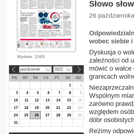
Słowo słow
26 października
Odpowiedzialn
wobec siebie i
Dyskusja o wol
Wydanie:
12405
zależności od 
mówić o walce 
październik
2022
«
»
granicach woln
PN
WT
ŚR
CZ
PT
SB
ND
1
2
Niezaprzeczaln
3
4
5
6
7
8
9
Wspólnym miano
10
11
12
13
14
15
16
zarówno prawdz
17
18
19
20
21
22
23
względem osób 
24
25
26
27
28
29
30
dóbr osobistyc
31
Reżimy odpowie