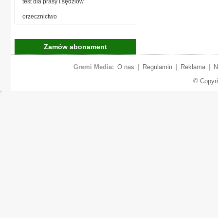
test dla prasy i sędziów
orzecznictwo
Zamów abonament
Gremi Media:
O nas
|
Regulamin
|
Reklama
|
N
© Copyr