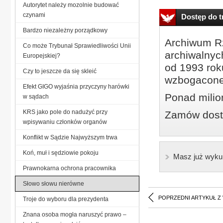
Autorytet należy mozolnie budować
czynami
Dostęp do tr
Bardzo niezależny porządkowy
Archiwum Rz
Co może Trybunał Sprawiedliwości Unii
archiwalnyc
Europejskiej?
od 1993 roku
Czy to jeszcze da się skleić
wzbogacone
Efekt GIGO wyjaśnia przyczyny harówki
Ponad milio
w sądach
KRS jako pole do nadużyć przy
Zamów dostę
wpisywaniu członków organów
Konflikt w Sądzie Najwyższym trwa
Koń, muł i sędziowie pokoju
Masz już wyku
Prawnokarna ochrona pracownika
Słowo słowu nierówne
POPRZEDNI ARTYKUŁ Z
Troje do wyboru dla prezydenta
Znana osoba mogła naruszyć prawo –