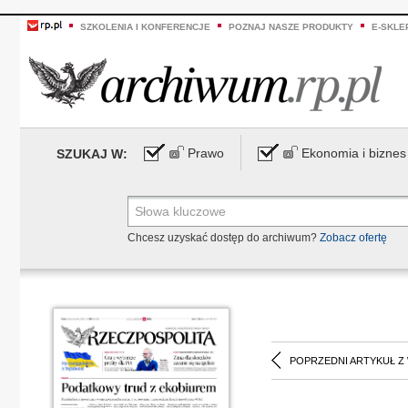
SZKOLENIA I KONFERENCJE
POZNAJ NASZE PRODUKTY
E-SKLE
Prawo
Ekonomia i biznes
SZUKAJ W:
Chcesz uzyskać dostęp do archiwum?
Zobacz ofertę
POPRZEDNI ARTYKUŁ Z