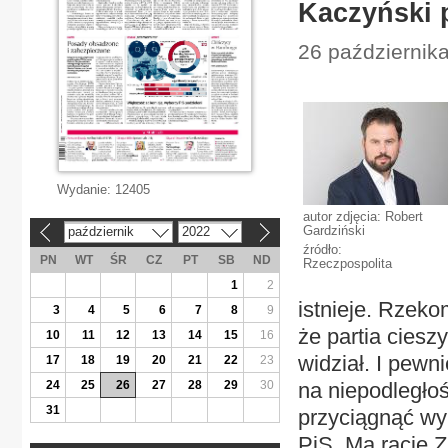
Kaczyński 
26 października
Wydanie:
12405
autor zdjęcia: Robert
Gardziński
październik
2022
«
»
źródło:
PN
WT
ŚR
CZ
PT
SB
ND
Rzeczpospolita
1
2
istnieje. Rzek
3
4
5
6
7
8
9
że partia cieszy
10
11
12
13
14
15
16
widział. I pewni
17
18
19
20
21
22
23
24
25
26
27
28
29
30
na niepodległoś
31
przyciągnąć wy
PiS. Ma rację 