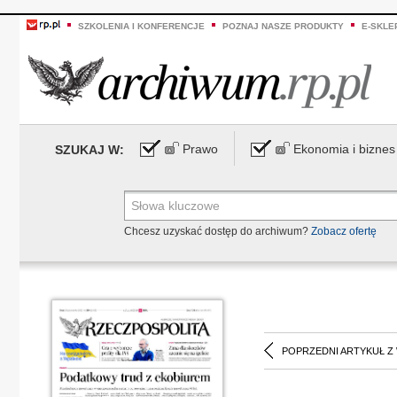
SZKOLENIA I KONFERENCJE
POZNAJ NASZE PRODUKTY
E-SKLE
Prawo
Ekonomia i biznes
SZUKAJ W:
Chcesz uzyskać dostęp do archiwum?
Zobacz ofertę
POPRZEDNI ARTYKUŁ Z