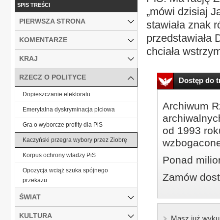
SPIS TREŚCI
„mówi dzisiaj 
PIERWSZA STRONA
stawiała znak 
przedstawiała D
KOMENTARZE
chciała wstrzym
KRAJ
RZECZ O POLITYCE
Dostęp do tr
Dopieszczanie elektoratu
Archiwum Rz
Emerytalna dyskryminacja płciowa
archiwalnyc
Gra o wyborcze profity dla PiS
od 1993 roku
Kaczyński przegra wybory przez Ziobrę
wzbogacone
Korpus ochrony władzy PiS
Ponad milio
Opozycja wciąż szuka spójnego
Zamów dostę
przekazu
ŚWIAT
KULTURA
Masz już wyku