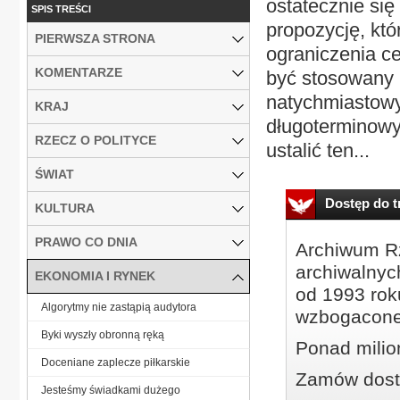
ostatecznie się
SPIS TREŚCI
propozycję, kt
PIERWSZA STRONA
ograniczenia ce
KOMENTARZE
być stosowany n
natychmiastowy
KRAJ
długoterminowy
RZECZ O POLITYCE
ustalić ten...
ŚWIAT
Dostęp do tr
KULTURA
PRAWO CO DNIA
Archiwum Rz
archiwalnyc
EKONOMIA I RYNEK
od 1993 roku
Algorytmy nie zastąpią audytora
wzbogacone
Byki wyszły obronną ręką
Ponad milio
Doceniane zaplecze piłkarskie
Zamów dostę
Jesteśmy świadkami dużego