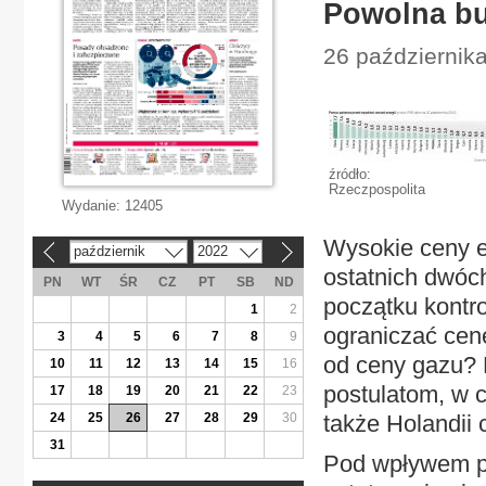
Powolna bu
26 października
źródło:
Rzeczpospolita
Wydanie:
12405
Wysokie ceny e
październik
2022
«
»
ostatnich dwóc
PN
WT
ŚR
CZ
PT
SB
ND
początku kontr
1
2
ograniczać cenę
3
4
5
6
7
8
9
od ceny gazu? 
10
11
12
13
14
15
16
postulatom, w 
17
18
19
20
21
22
23
24
25
26
27
28
29
30
także Holandii 
31
Pod wpływem pr