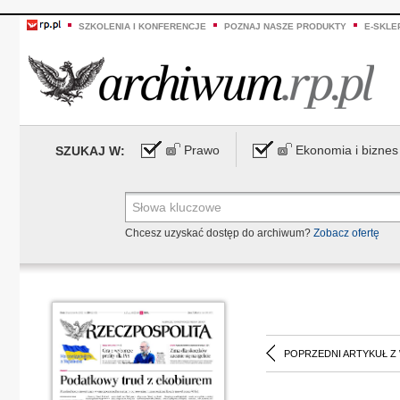
SZKOLENIA I KONFERENCJE
POZNAJ NASZE PRODUKTY
E-SKLE
Prawo
Ekonomia i biznes
SZUKAJ W:
Chcesz uzyskać dostęp do archiwum?
Zobacz ofertę
POPRZEDNI ARTYKUŁ Z