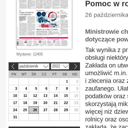
Pomoc w ro
26 października
Ministrowie c
dotyczące pow
Tak wynika z p
Wydanie:
12405
obsługi niektór
Zakłada on utw
październik
2022
«
»
umożliwić m.in
PN
WT
ŚR
CZ
PT
SB
ND
i zlecenia oraz
1
2
zaufanego. Ułat
3
4
5
6
7
8
9
podatków oraz 
10
11
12
13
14
15
16
skorzystają mik
17
18
19
20
21
22
23
24
25
26
27
28
29
30
więcej niż dzie
31
rolnicy oraz os
zakłada, że zac