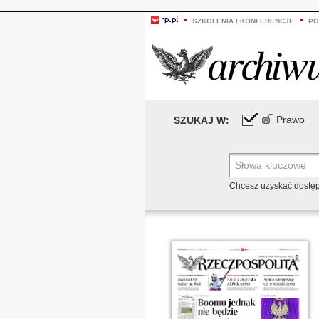
SZKOLENIA I KONFERENCJE
PO
Prawo
SZUKAJ W:
Chcesz uzyskać dostę