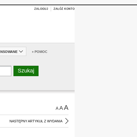
ZALOGUJ
ZAŁÓŻ KONTO
ANSOWANE
+ POMOC
A
A
A
NASTĘPNY ARTYKUŁ Z WYDANIA