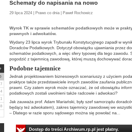
Schematy do napisania na nowo
29 lipca 2024 | Prawo co dnia | Paweł Rochowicz
Wyrok TK w sprawie schematów podatkowych może w prakty
prawnych i adwokatów.
Wydany 23 lipca wyrok Trybunału Konstytucyjnego zapadł w wyni
Doradców Podatkowych. Dotyczył obowiązku ujawniania przez d
schematów podatkowych, a więc sfery typowej dla tego zawodu. Sę
pogodzić z tajemnicą zawodową, której muszą dochowywać dorad
Podobne tajemnice
Jednak projektowaniem biznesowych scenariuszy z użyciem poda
D
praktyce także przedstawiciele innych zawodów zaufania publicz
7
prawni. Czy zatem wyrok może oznaczać, że od obowiązku infor
14
podatkowych zostali uwolnieni także radcowie i adwokaci?
21
Jak zauważa prof. Adam Mariański, były szef samorządu doradc
28
będący też adwokatem), zakres tajemnicy zawodowej we wszystki
– Dlatego w razie sporu sądowego można się powołać na...
Dostęp do treści Archiwum.rp.pl jest płatny.