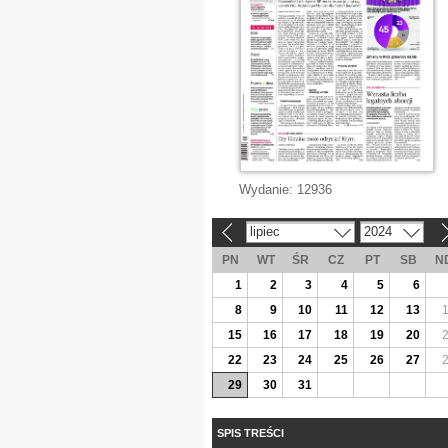
Wydanie:
12936
lipiec
2024
«
»
PN
WT
ŚR
CZ
PT
SB
N
1
2
3
4
5
6
8
9
10
11
12
13
15
16
17
18
19
20
22
23
24
25
26
27
29
30
31
SPIS TREŚCI