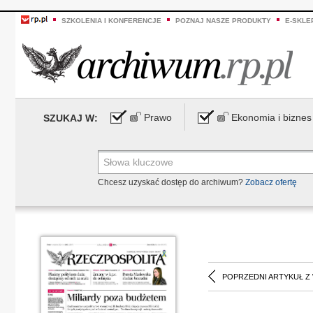
SZKOLENIA I KONFERENCJE
POZNAJ NASZE PRODUKTY
E-SKLE
Prawo
Ekonomia i biznes
SZUKAJ W:
Chcesz uzyskać dostęp do archiwum?
Zobacz ofertę
POPRZEDNI ARTYKUŁ Z