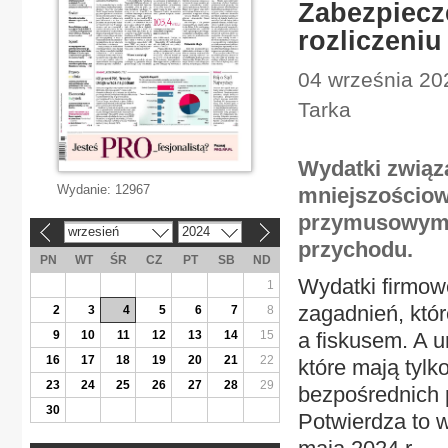
Zabezpiecz
rozliczeniu
04 września 202
Tarka
Wydatki związ
Wydanie:
12967
mniejszościowy
przymusowym 
wrzesień
2024
«
»
przychodu.
PN
WT
ŚR
CZ
PT
SB
ND
Wydatki firmowe
1
zagadnień, któ
2
3
4
5
6
7
8
9
10
11
12
13
14
15
a fiskusem. A u
16
17
18
19
20
21
22
które mają tylk
23
24
25
26
27
28
29
bezpośrednich 
30
Potwierdza to 