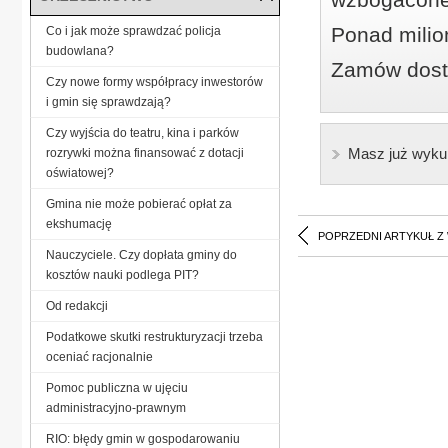
Ponad milio
Co i jak może sprawdzać policja
budowlana?
Zamów dostę
Czy nowe formy współpracy inwestorów
i gmin się sprawdzają?
Czy wyjścia do teatru, kina i parków
Masz już wyku
rozrywki można finansować z dotacji
oświatowej?
Gmina nie może pobierać opłat za
ekshumację
POPRZEDNI ARTYKUŁ Z
Nauczyciele. Czy dopłata gminy do
kosztów nauki podlega PIT?
Od redakcji
Podatkowe skutki restrukturyzacji trzeba
oceniać racjonalnie
Pomoc publiczna w ujęciu
administracyjno-prawnym
RIO: błędy gmin w gospodarowaniu