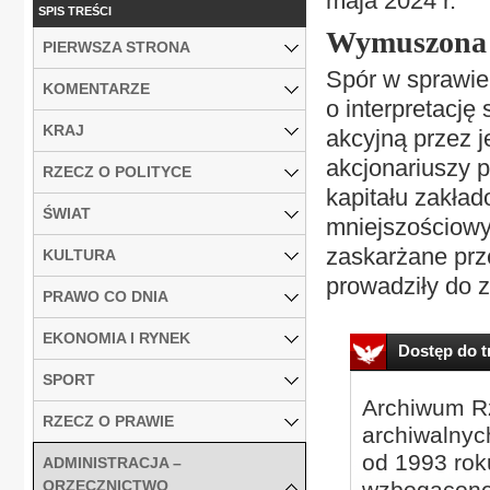
maja 2024 r.
SPIS TREŚCI
Wymuszona 
PIERWSZA STRONA
Spór w sprawie
KOMENTARZE
o interpretację 
KRAJ
akcyjną przez j
akcjonariuszy 
RZECZ O POLITYCE
kapitału zakła
ŚWIAT
mniejszościowyc
zaskarżane prz
KULTURA
prowadziły do z
PRAWO CO DNIA
EKONOMIA I RYNEK
Dostęp do tr
SPORT
Archiwum Rz
RZECZ O PRAWIE
archiwalnyc
od 1993 roku
ADMINISTRACJA –
ORZECZNICTWO
wzbogacone