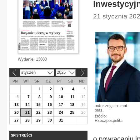
Inwestycyj
21 stycznia 202
Wydanie:
13080
styczeń
2025
«
»
PN
WT
ŚR
CZ
PT
SB
ND
1
2
3
4
5
6
7
8
9
10
11
12
13
14
15
16
17
18
19
autor zdjęcia: mat.
pras.
20
21
22
23
24
25
26
źródło:
27
28
29
30
31
Rzeczpospolita
SPIS TREŚCI
o powracaniu i