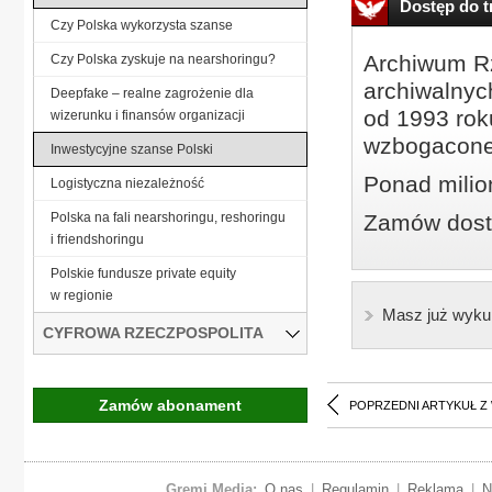
Dostęp do tr
Czy Polska wykorzysta szanse
Archiwum Rz
Czy Polska zyskuje na nearshoringu?
archiwalnyc
Deepfake – realne zagrożenie dla
od 1993 roku
wizerunku i finansów organizacji
wzbogacone
Inwestycyjne szanse Polski
Ponad milio
Logistyczna niezależność
Polska na fali nearshoringu, reshoringu
Zamów dostę
i friendshoringu
Polskie fundusze private equity
w regionie
Masz już wyku
CYFROWA RZECZPOSPOLITA
Zamów abonament
POPRZEDNI ARTYKUŁ Z
Gremi Media:
O nas
|
Regulamin
|
Reklama
|
N