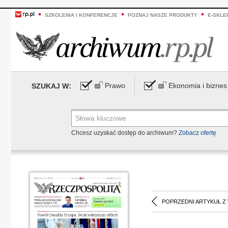
SZKOLENIA I KONFERENCJE
POZNAJ NASZE PRODUKTY
E-SKLE
Prawo
Ekonomia i biznes
SZUKAJ W:
Chcesz uzyskać dostęp do archiwum?
Zobacz ofertę
POPRZEDNI ARTYKUŁ Z