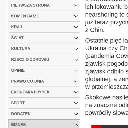
PIERWSZA STRONA
ich lokowaniu b
nearshoring to 
KOMENTARZE
już teraz przyc
KRAJ
z Chin.
ŚWIAT
Ostatnie pięć l
Ukraina czy Ch
KULTURA
(pandemia Covi
RZECZ O ZDROWIU
zjawisk pogodo
zjawisk odbiło 
OPINIE
globalnej, a z
PRAWO CO DNIA
w przemieszczan
EKONOMIA I RYNEK
Skokowe nasile
SPORT
na znaczne odl
powróciły słowa
DODATEK
BIZNES