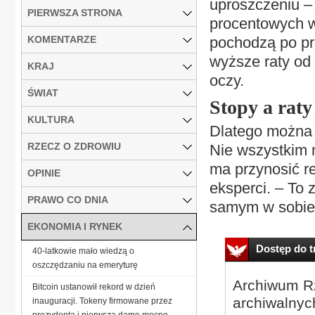
uproszczeniu –
PIERWSZA STRONA
procentowych w
KOMENTARZE
pochodzą po pr
wyższe raty od 
KRAJ
oczy.
ŚWIAT
Stopy a rat
KULTURA
Dlatego można s
RZECZ O ZDROWIU
Nie wszystkim m
ma przynosić re
OPINIE
eksperci. – To 
PRAWO CO DNIA
samym w sobie. 
EKONOMIA I RYNEK
Dostęp do tr
40-latkowie mało wiedzą o
oszczędzaniu na emeryturę
Archiwum Rz
Bitcoin ustanowił rekord w dzień
archiwalnyc
inauguracji. Tokeny firmowane przez
prezydenta i pierwszą damę mocno