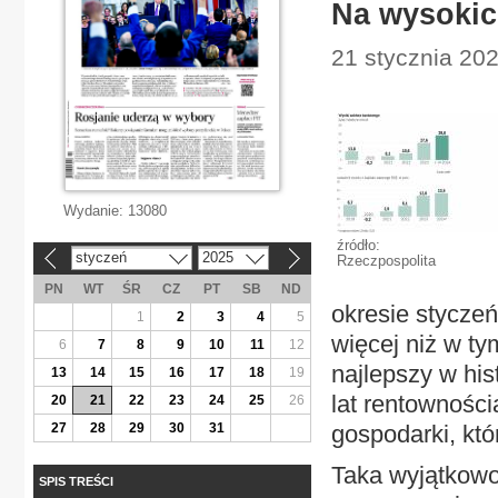
Na wysokic
21 stycznia 20
Wydanie:
13080
źródło:
styczeń
2025
Rzeczpospolita
«
»
PN
WT
ŚR
CZ
PT
SB
ND
okresie styczeń–
1
2
3
4
5
więcej niż w ty
6
7
8
9
10
11
12
najlepszy w hi
13
14
15
16
17
18
19
lat rentowności
20
21
22
23
24
25
26
27
28
29
30
31
gospodarki, któ
Taka wyjątkowo
SPIS TREŚCI