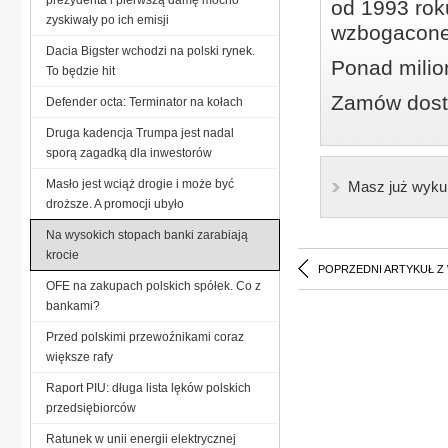
od 1993 roku
zyskiwały po ich emisji
wzbogacone
Dacia Bigster wchodzi na polski rynek.
Ponad milio
To będzie hit
Zamów dostę
Defender octa: Terminator na kołach
Druga kadencja Trumpa jest nadal
sporą zagadką dla inwestorów
Masło jest wciąż drogie i może być
Masz już wyku
droższe. A promocji ubyło
Na wysokich stopach banki zarabiają
krocie
POPRZEDNI ARTYKUŁ Z
OFE na zakupach polskich spółek. Co z
bankami?
Przed polskimi przewoźnikami coraz
większe rafy
Raport PIU: długa lista lęków polskich
przedsiębiorców
Ratunek w unii energii elektrycznej