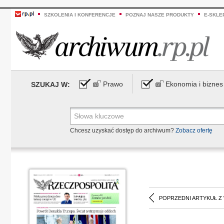
SZKOLENIA I KONFERENCJE
POZNAJ NASZE PRODUKTY
E-SKLE
Prawo
Ekonomia i biznes
SZUKAJ W:
Chcesz uzyskać dostęp do archiwum?
Zobacz ofertę
POPRZEDNI ARTYKUŁ Z