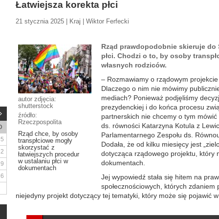
Łatwiejsza korekta płci
21 stycznia 2025 | Kraj | Wiktor Ferfecki
Rząd prawdopodobnie skieruje do 
płci. Chodzi o to, by osoby transp
własnych rodziców.
– Rozmawiamy o rządowym projekcie u
Dlaczego o nim nie mówimy publiczni
mediach? Ponieważ podjęliśmy decyzj
autor zdjęcia:
shutterstock
prezydenckiej i do końca procesu zw
źródło:
partnerskich nie chcemy o tym mówić –
Rzeczpospolita
ds. równości Katarzyna Kotula z Lewi
D
Rząd chce, by osoby
Parlamentarnego Zespołu ds. Równou
5
transpłciowe mogły
Dodała, że od kilku miesięcy jest „ziel
skorzystać z
12
dotycząca rządowego projektu, który m
łatwiejszych procedur
w ustalaniu płci w
dokumentach.
19
dokumentach
26
Jej wypowiedź stała się hitem na pra
społecznościowych, których zdaniem p
niejedyny projekt dotyczący tej tematyki, który może się pojawić w 