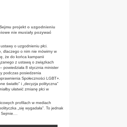
Sejmu projekt o uzgodnieniu
łciowe nie musiały pozywać
stawy o uzgodnieniu płci.
e, dlaczego o nim nie mówimy w
ę, że do końca kampanii
iązanego z ustawą o związkach
 powiedziała 8 stycznia minister
cy podczas posiedzenia
prawnienia Społeczności LGBT+.
one światło” i „decyzja polityczna”
iałby ułatwić zmianę płci w
wicowych profilach w mediach
olityczka „się wygadała”. To jednak
Sejmie....