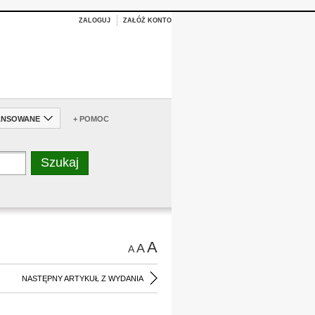
ZALOGUJ
ZAŁÓŻ KONTO
ANSOWANE
+ POMOC
A
A
A
NASTĘPNY ARTYKUŁ Z WYDANIA