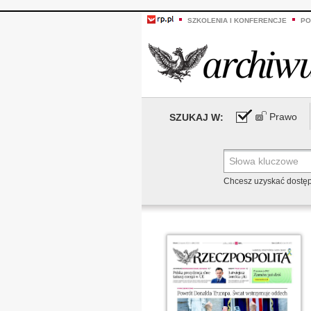
SZKOLENIA I KONFERENCJE
PO
Prawo
SZUKAJ W:
Chcesz uzyskać dostę