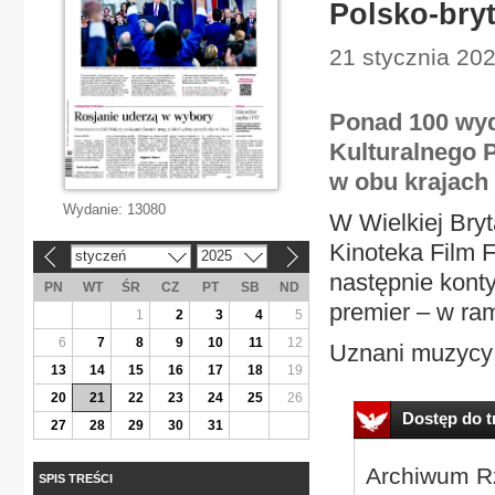
Polsko-bryt
21 stycznia 202
Ponad 100 wyd
Kulturalnego P
w obu krajach 
Wydanie:
13080
W Wielkiej Bry
Kinoteka Film 
styczeń
2025
«
»
następnie kont
PN
WT
ŚR
CZ
PT
SB
ND
premier – w ra
1
2
3
4
5
6
7
8
9
10
11
12
Uznani muzycy
13
14
15
16
17
18
19
20
21
22
23
24
25
26
Dostęp do tr
27
28
29
30
31
Archiwum Rz
SPIS TREŚCI