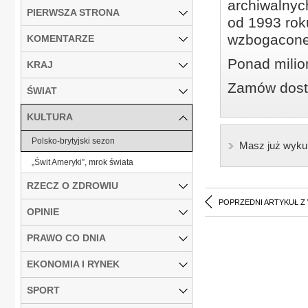
archiwalnyc
PIERWSZA STRONA
od 1993 roku
wzbogacone
KOMENTARZE
Ponad milio
KRAJ
Zamów dostę
ŚWIAT
KULTURA
Polsko-brytyjski sezon
Masz już wyku
„Świt Ameryki”, mrok świata
RZECZ O ZDROWIU
POPRZEDNI ARTYKUŁ Z
OPINIE
PRAWO CO DNIA
EKONOMIA I RYNEK
SPORT