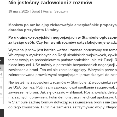
Nie jesteśmy zadowoleni z rozmów
19 maja 2025 | Świat | Rusłan Szoszyn
Moskwa po raz kolejny zlekceważyła amerykańskie propozyc
doradca prezydenta Ukrainy.
Po ukraińsko-rosyjskich negocjacjach w Stambule ogłoszon
za tysiąc osób. Czy ten wynik rozmów satysfakcjonuje władz
Wymiana jeńców jest bardzo ważna i zawsze poruszamy ten tema
Walczymy o wywiezionych do Rosji ukraińskich wojskowych, cywiló
temat trwają za pośrednictwem państw arabskich, ale też Turcji
nieco inny cel. USA mówiły o potrzebie bezpośrednich negocjacji
D
zawieszenia broni. Ten cel nie został osiągnięty. Wszystko przez st
4
zainteresowana prawdziwymi negocjacjami prowadzącymi do zatr
11
Nie jesteśmy zadowoleni z rozmów w Stambule. Z wypowiedzi sek
że USA również. Putin sam zaproponował spotkanie i sugerował
18
zawieszenie broni. Jak się okazało – skłamał. Rosja wysłała deleg
25
ma żadnych uprawnień. Putin demonstracyjnie chciał upokorzyć U
w Stambule żadnej formuły dotyczącej zawieszenia broni i nie zami
do tego zmuszona. Putin nie zamierza zatrzymywać wojny. Negocj