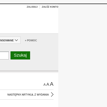
ZALOGUJ
ZAŁÓŻ KONTO
ANSOWANE
+ POMOC
A
A
A
NASTĘPNY ARTYKUŁ Z WYDANIA