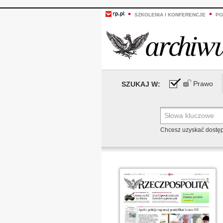
SZKOLENIA I KONFERENCJE
PO
Prawo
SZUKAJ W:
Chcesz uzyskać dostę