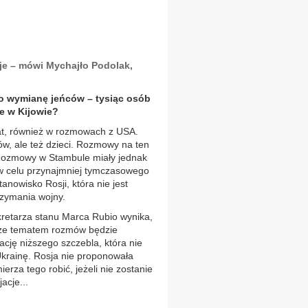
je – mówi Mychajło Podolak,
o wymianę jeńców – tysiąc osób
e w Kijowie?
t, również w rozmowach z USA.
w, ale też dzieci. Rozmowy na ten
. Rozmowy w Stambule miały jednak
 w celu przynajmniej tymczasowego
anowisko Rosji, która nie jest
zymania wojny.
retarza stanu Marca Rubio wynika,
, że tematem rozmów będzie
ację niższego szczebla, która nie
krainę. Rosja nie proponowała
erza tego robić, jeżeli nie zostanie
acje...