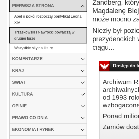
Zandberg, któr
PIERWSZA STRONA
Magdalenę Biej
Apel o pokój rozpoczął pontyfikat Leona
może mocno zawa
XIV
Niezły był poz
Trzaskowski i Nawrocki powalczą w
prezydenckich 
drugiej turze
ciągu...
Wszystkie siły na II turę
KOMENTARZE
Dostęp do tr
KRAJ
Archiwum Rz
ŚWIAT
archiwalnyc
KULTURA
od 1993 roku
wzbogacone
OPINIE
Ponad milio
PRAWO CO DNIA
Zamów dostę
EKONOMIA I RYNEK