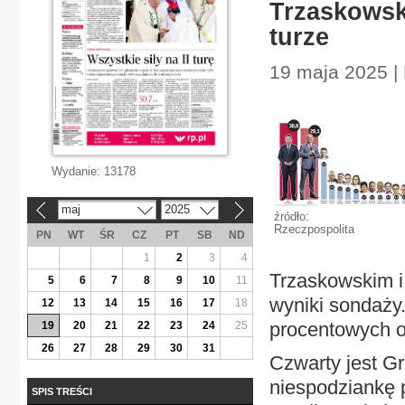
Trzaskowsk
turze
19 maja 2025 | 
Wydanie:
13178
maj
2025
«
»
źródło:
Rzeczpospolita
PN
WT
ŚR
CZ
PT
SB
ND
1
2
3
4
Trzaskowskim i
5
6
7
8
9
10
11
wyniki sondaży
12
13
14
15
16
17
18
procentowych 
19
20
21
22
23
24
25
26
27
28
29
30
31
Czwarty jest G
niespodziankę p
SPIS TREŚCI