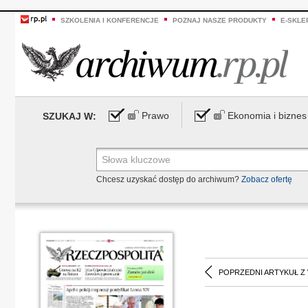
SZKOLENIA I KONFERENCJE
POZNAJ NASZE PRODUKTY
E-SKLE
Prawo
Ekonomia i biznes
SZUKAJ W:
Chcesz uzyskać dostęp do archiwum?
Zobacz ofertę
POPRZEDNI ARTYKUŁ Z