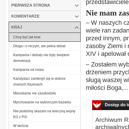
przedstawiciele
PIERWSZA STRONA
Nie mam zas
KOMENTARZE
– W naszych cz
KRAJ
wiele ran zada
przed innym, p
Chcę być jak brat
zasoby Ziemi i 
Długa i o niczym, ale pełna debat
XIV i apelował 
Kampania i debaty nie były świętem
demokracji
– Zostałem wyb
Kampania od nowa
drżeniem przych
sługą waszej wi
Kandydaci zamknęli się w dobrze
znanych frazesach
miłości Boga,...
Mieszkanie nie zaszkodziło
Myrchowanie na wyborczym bazarku
Dostęp do tr
Nie jesteśmy skazani na wieczną wojnę
KO z PiS
Archiwum Rz
archiwalnyc
W skrócie