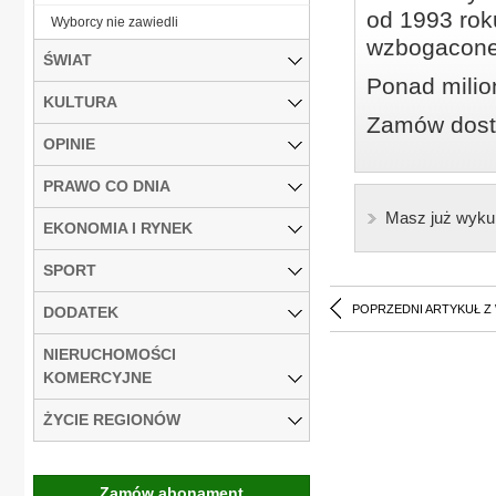
od 1993 roku
Wyborcy nie zawiedli
wzbogacone
ŚWIAT
Ponad milio
KULTURA
Zamów dostę
OPINIE
PRAWO CO DNIA
Masz już wyku
EKONOMIA I RYNEK
SPORT
POPRZEDNI ARTYKUŁ Z
DODATEK
NIERUCHOMOŚCI
KOMERCYJNE
ŻYCIE REGIONÓW
Zamów abonament