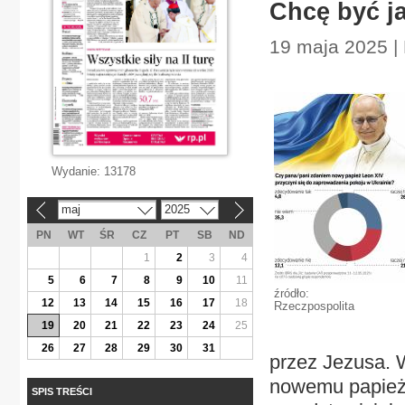
Chcę być ja
19 maja 2025 |
Wydanie:
13178
maj
2025
«
»
PN
WT
ŚR
CZ
PT
SB
ND
1
2
3
4
5
6
7
8
9
10
11
źródło:
12
13
14
15
16
17
18
Rzeczpospolita
19
20
21
22
23
24
25
26
27
28
29
30
31
przez Jezusa. 
nowemu papieżo
SPIS TREŚCI