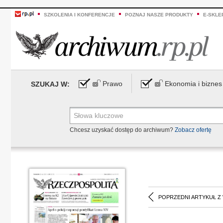
SZKOLENIA I KONFERENCJE
POZNAJ NASZE PRODUKTY
E-SKLE
Prawo
Ekonomia i biznes
SZUKAJ W:
Chcesz uzyskać dostęp do archiwum?
Zobacz ofertę
POPRZEDNI ARTYKUŁ Z