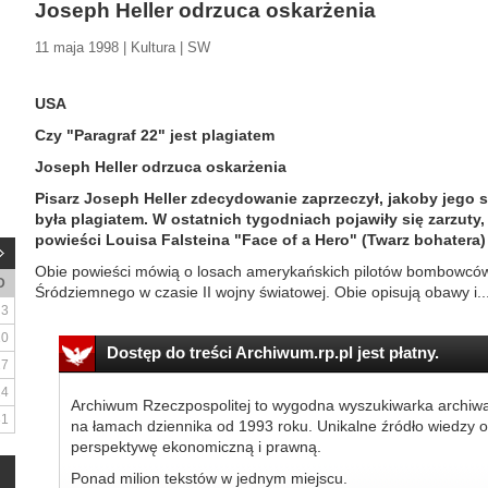
Joseph Heller odrzuca oskarżenia
11 maja 1998 | Kultura | SW
USA
Czy "Paragraf 22" jest plagiatem
Joseph Heller odrzuca oskarżenia
Pisarz Joseph Heller zdecydowanie zaprzeczył, jakoby jego 
była plagiatem. W ostatnich tygodniach pojawiły się zarzuty
powieści Louisa Falsteina "Face of a Hero" (Twarz bohatera) 
Obie powieści mówią o losach amerykańskich pilotów bombowców,
D
Śródziemnego w czasie II wojny światowej. Obie opisują obawy i..
3
10
Dostęp do treści Archiwum.rp.pl jest płatny.
17
24
Archiwum Rzeczpospolitej to wygodna wyszukiwarka archiw
31
na łamach dziennika od 1993 roku. Unikalne źródło wiedzy o
perspektywę ekonomiczną i prawną.
Ponad milion tekstów w jednym miejscu.