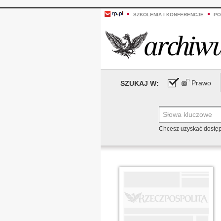
SZKOLENIA I KONFERENCJE
PO
Prawo
SZUKAJ W:
Chcesz uzyskać dostę