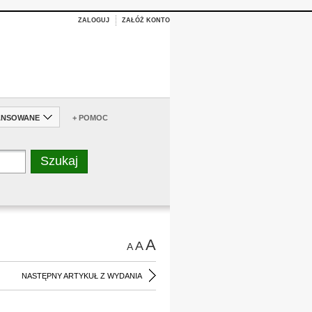
ZALOGUJ
ZAŁÓŻ KONTO
ANSOWANE
+ POMOC
A
A
A
NASTĘPNY ARTYKUŁ Z WYDANIA