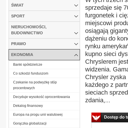
ŚWIAT
sprzedaje się 
furgonetek i c
SPORT
miejscowi produ
NIERUCHOMOŚCI,
osiągają gigant
BUDOWNICTWO
dążeniu do konc
PRAWO
rynku amerykań
kupno sieci dys
EKONOMIA
Chryslerem jes
Banki spółdzielcze
widzenia. Gama 
Co szkodzi funduszom
Chrysler zyska
Czekanie na podwyżkę stóp
każdego z part
procentowych
sieciach sprze
Decyduje wysokość oprocentowania
zdania,...
Dekalog finansowy
Europa na progu unii walutowej
Dostęp do tr
Gorączka globalizacji