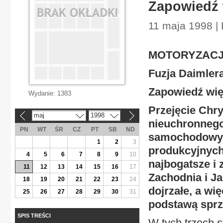
Zapowiedź 
11 maja 1998 |
MOTORYZAC
Fuzja Daimler
Zapowiedź wię
Wydanie:
1383
Przejęcie Chr
maj
1998
«
»
nieuchronnego
PN
WT
ŚR
CZ
PT
SB
ND
samochodowym
1
2
3
produkcyjnych.
4
5
6
7
8
9
10
najbogatsze i
11
12
13
14
15
16
17
Zachodnia i Ja
18
19
20
21
22
23
24
dojrzałe, a wi
25
26
27
28
29
30
31
podstawą spr
SPIS TREŚCI
W tych trzech st