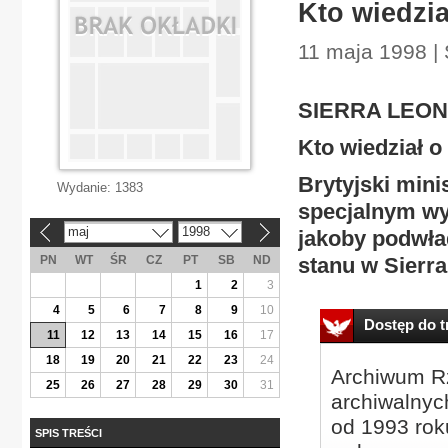
Kto wiedzi
11 maja 1998 | 
SIERRA LEO
Kto wiedział o
Brytyjski min
Wydanie:
1383
specjalnym wyw
maj
1998
jakoby podwła
«
»
PN
WT
ŚR
CZ
PT
SB
ND
stanu w Sierra
1
2
3
4
5
6
7
8
9
10
Dostęp do tr
11
12
13
14
15
16
17
18
19
20
21
22
23
24
Archiwum Rz
25
26
27
28
29
30
31
archiwalnyc
od 1993 roku
SPIS TREŚCI