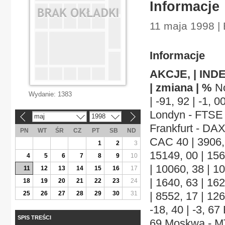
Informacje
11 maja 1998 |
Informacje
AKCJE, | INDE
| zmiana | %
No
Wydanie:
1383
| -91, 92 | -1, 
Londyn - FTSE 1
maj
1998
«
»
Frankfurt - DAX 
PN
WT
ŚR
CZ
PT
SB
ND
CAC 40 | 3906, 3
1
2
3
15149, 00 | 156
4
5
6
7
8
9
10
| 10060, 38 | 1
11
12
13
14
15
16
17
| 1640, 63 | 16
18
19
20
21
22
23
24
25
26
27
28
29
30
31
| 8552, 17 | 126
-18, 40 | -3, 67
SPIS TREŚCI
69 Moskwa - MTM