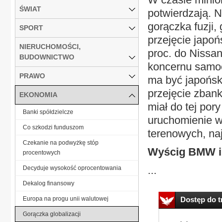
ŚWIAT
potwierdzają. 
gorączka fuzji,
SPORT
przejęcie japoń
NIERUCHOMOŚCI,
proc. do Nissan
BUDOWNICTWO
koncernu samoc
PRAWO
ma być japońsk
przejęcie zbank
EKONOMIA
miał do tej por
Banki spółdzielcze
uruchomienie w
Co szkodzi funduszom
terenowych, na
Czekanie na podwyżkę stóp
Wyścig BMW i
procentowych
...
Decyduje wysokość oprocentowania
Dekalog finansowy
Europa na progu unii walutowej
Dostęp do tr
Gorączka globalizacji