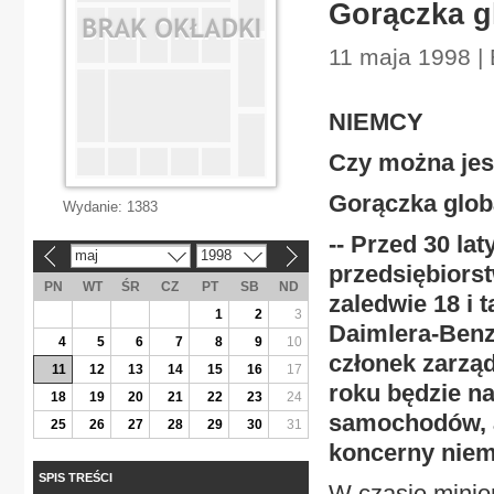
Gorączka gl
11 maja 1998 |
NIEMCY
Czy można je
Gorączka globa
Wydanie:
1383
-- Przed 30 lat
maj
1998
«
»
przedsiębiorst
PN
WT
ŚR
CZ
PT
SB
ND
zaledwie 18 i t
1
2
3
Daimlera-Benz
4
5
6
7
8
9
10
członek zarzą
11
12
13
14
15
16
17
roku będzie n
18
19
20
21
22
23
24
samochodów, a
25
26
27
28
29
30
31
koncerny niem
SPIS TREŚCI
W czasie minio