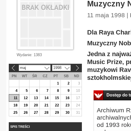
Muzyczny 
11 maja 1998 | 
Dla Raya Char
Muzyczny Nob
Jedna z najwa
Wydanie:
1383
Music Prize, 
maj
1998
muzykowi Ravi
«
»
PN
WT
ŚR
CZ
PT
SB
ND
sztokholmskiej
1
2
3
4
5
6
7
8
9
10
Dostęp do tr
11
12
13
14
15
16
17
18
19
20
21
22
23
24
Archiwum Rz
25
26
27
28
29
30
31
archiwalnyc
od 1993 roku
SPIS TREŚCI