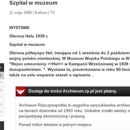
Szpital w muzeum
11 maja 1998 | Kultura | TS
WYSTAWA
Obrona Helu 1939 r.
Szpital w muzeum
Obrona półwyspu Hel, trwająca od 1 września do 2 październi
wojny polsko-niemieckiej. W Muzeum Wojska Polskiego w W 
"Rejon umocniony >>Hel<< w Kampanii Wrześniowej w 1939 r.
duszpasterstwo. ". Wystawa ta, prezentowana w roku 80-leci
także na celu wsparcie starań o wpisanie
...
D
3
10
Dostęp do treści Archiwum.rp.pl jest płatny.
17
24
Archiwum Rzeczpospolitej to wygodna wyszukiwarka archiw
na łamach dziennika od 1993 roku. Unikalne źródło wiedzy o
31
perspektywę ekonomiczną i prawną.
Ponad milion tekstów w jednym miejscu.