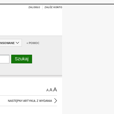
ZALOGUJ
ZAŁÓŻ KONTO
ANSOWANE
+ POMOC
A
A
A
NASTĘPNY ARTYKUŁ Z WYDANIA