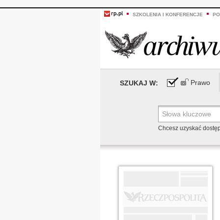
SZKOLENIA I KONFERENCJE
PO
Prawo
SZUKAJ W:
Chcesz uzyskać dostę