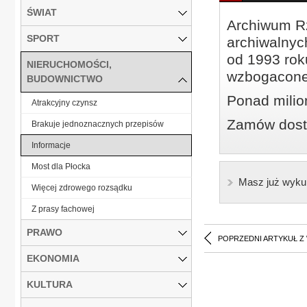
ŚWIAT
Archiwum Rz
SPORT
archiwalnyc
od 1993 roku
NIERUCHOMOŚCI,
wzbogacone
BUDOWNICTWO
Ponad milio
Atrakcyjny czynsz
Zamów dostę
Brakuje jednoznacznych przepisów
Informacje
Most dla Płocka
Masz już wyku
Więcej zdrowego rozsądku
Z prasy fachowej
PRAWO
POPRZEDNI ARTYKUŁ Z
EKONOMIA
KULTURA