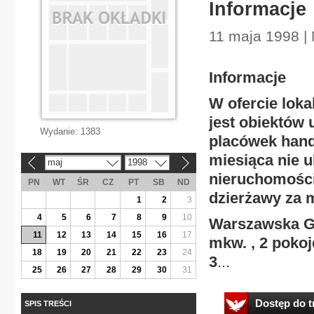
Informacje
11 maja 1998 |
Informacje
W ofercie loka
jest obiektów
Wydanie:
1383
placówek hand
miesiąca nie u
maj
1998
«
»
nieruchomości 
PN
WT
ŚR
CZ
PT
SB
ND
dzierżawy za m
1
2
3
4
5
6
7
8
9
10
Warszawska Gi
11
12
13
14
15
16
17
mkw. , 2 pokoj
18
19
20
21
22
23
24
3
...
25
26
27
28
29
30
31
Dostęp do tr
SPIS TREŚCI