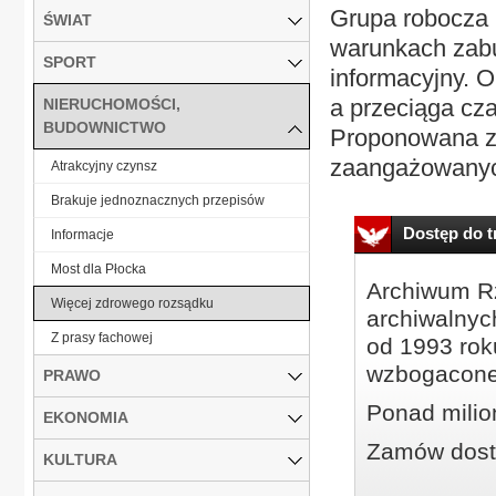
Grupa robocza 
ŚWIAT
warunkach zabu
SPORT
informacyjny. O
a przeciąga cza
NIERUCHOMOŚCI,
BUDOWNICTWO
Proponowana zm
zaangażowanych
Atrakcyjny czynsz
Brakuje jednoznacznych przepisów
Dostęp do tr
Informacje
Most dla Płocka
Archiwum Rz
Więcej zdrowego rozsądku
archiwalnyc
Z prasy fachowej
od 1993 roku
wzbogacone
PRAWO
Ponad milio
EKONOMIA
Zamów dostę
KULTURA