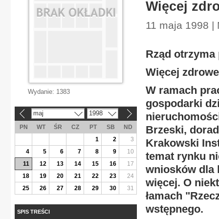
Więcej zdr
11 maja 1998 |
Rząd otrzyma 
Więcej zdrow
W ramach prac
Wydanie:
1383
gospodarki dz
maj
1998
nieruchomości
«
»
PN
WT
ŚR
CZ
PT
SB
ND
Brzeski, dora
1
2
3
Krakowski Inst
4
5
6
7
8
9
10
temat rynku n
11
12
13
14
15
16
17
wniosków dla k
18
19
20
21
22
23
24
więcej. O niek
25
26
27
28
29
30
31
łamach "Rzeczp
wstępnego.
SPIS TREŚCI