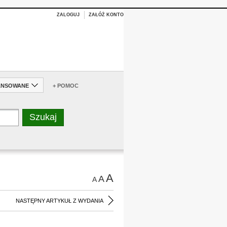
ZALOGUJ
ZAŁÓŻ KONTO
ANSOWANE
+ POMOC
A
A
A
NASTĘPNY ARTYKUŁ Z WYDANIA