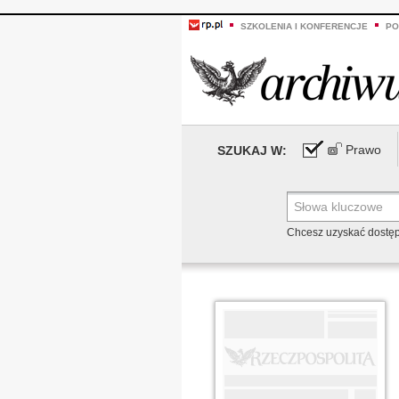
SZKOLENIA I KONFERENCJE
PO
Prawo
SZUKAJ W:
Chcesz uzyskać dostę