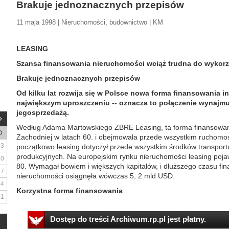
Brakuje jednoznacznych przepisów
11 maja 1998 | Nieruchomości, budownictwo | KM
LEASING
Szansa finansowania nieruchomości wciąż trudna do wykorz
Brakuje jednoznacznych przepisów
Od kilku lat rozwija się w Polsce nowa forma finansowania i
największym uproszczeniu -- oznacza to połączenie wynajmu
jegosprzedażą.
Według Adama Martowskiego ZBRE Leasing, ta forma finansowani
D
Zachodniej w latach 60. i obejmowała przede wszystkim ruchomoś
3
początkowo leasing dotyczył przede wszystkim środków transpor
produkcyjnych. Na europejskim rynku nieruchomości leasing pojawi
10
80. Wymagał bowiem i większych kapitałów, i dłuższego czasu fi
17
nieruchomości osiągnęła wówczas 5, 2 mld USD.
24
Korzystna forma finansowania
...
31
Dostęp do treści Archiwum.rp.pl jest płatny.