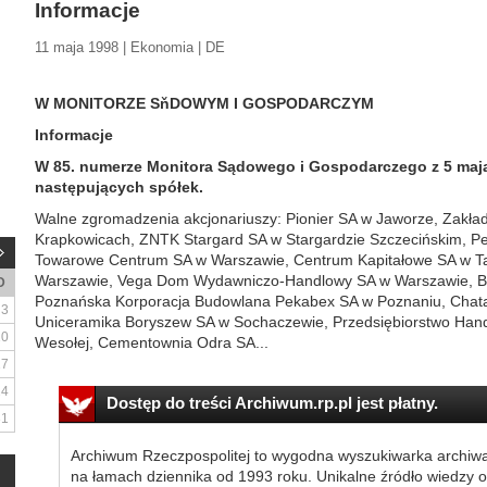
Informacje
11 maja 1998 | Ekonomia | DE
W MONITORZE SňDOWYM I GOSPODARCZYM
Informacje
W 85. numerze Monitora Sądowego i Gospodarczego z 5 maja 
następujących spółek.
Walne zgromadzenia akcjonariuszy: Pionier SA w Jaworze, Zakła
Krapkowicach, ZNTK Stargard SA w Stargardzie Szczecińskim, P
Towarowe Centrum SA w Warszawie, Centrum Kapitałowe SA w T
Warszawie, Vega Dom Wydawniczo-Handlowy SA w Warszawie, 
D
Poznańska Korporacja Budowlana Pekabex SA w Poznaniu, Chata
3
Uniceramika Boryszew SA w Sochaczewie, Przedsiębiorstwo Han
10
Wesołej, Cementownia Odra SA...
17
24
Dostęp do treści Archiwum.rp.pl jest płatny.
31
Archiwum Rzeczpospolitej to wygodna wyszukiwarka archiw
na łamach dziennika od 1993 roku. Unikalne źródło wiedzy o