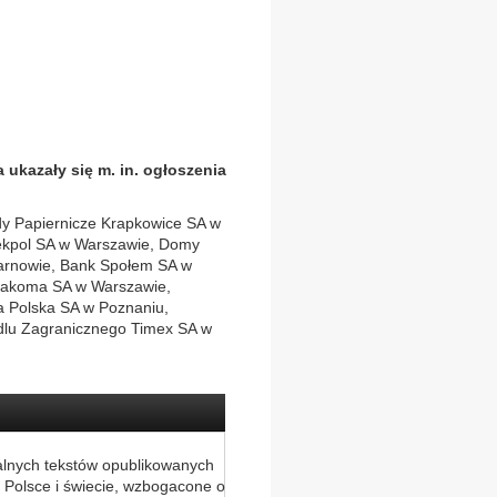
ukazały się m. in. ogłoszenia
dy Papiernicze Krapkowice SA w
ekpol SA w Warszawie, Domy
arnowie, Bank Społem SA w
Bakoma SA w Warszawie,
 Polska SA w Poznaniu,
dlu Zagranicznego Timex SA w
alnych tekstów opublikowanych
 Polsce i świecie, wzbogacone o