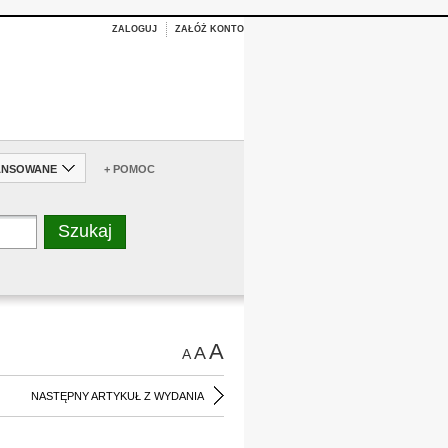
ZALOGUJ
ZAŁÓŻ KONTO
ANSOWANE
+ POMOC
A
A
A
NASTĘPNY ARTYKUŁ Z WYDANIA