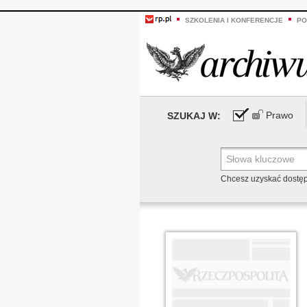
SZKOLENIA I KONFERENCJE
PO
Prawo
SZUKAJ W:
Chcesz uzyskać dostę