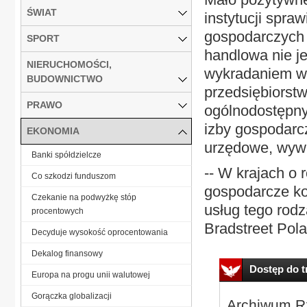
ŚWIAT
instytucji spr
gospodarczych
SPORT
handlowa nie je
NIERUCHOMOŚCI,
wykradaniem we
BUDOWNICTWO
przedsiębiorstw
PRAWO
ogólnodostępnyc
izby gospodarcz
EKONOMIA
urzędowe, wywi
Banki spółdzielcze
-- W krajach o 
Co szkodzi funduszom
gospodarcze ko
Czekanie na podwyżkę stóp
usług tego rodz
procentowych
Bradstreet Pola
Decyduje wysokość oprocentowania
Dekalog finansowy
Dostęp do tr
Europa na progu unii walutowej
Gorączka globalizacji
Archiwum Rz