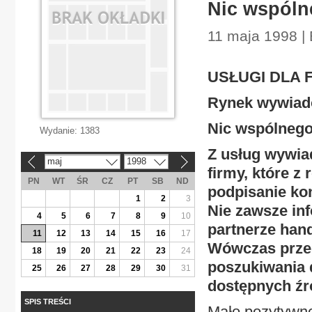
Nic wspóln
11 maja 1998 |
USŁUGI DLA 
Rynek wywiad
Nic wspólneg
Wydanie:
1383
Z usług wywia
maj
1998
«
»
firmy, które z
PN
WT
ŚR
CZ
PT
SB
ND
podpisanie kon
1
2
3
Nie zawsze inf
4
5
6
7
8
9
10
partnerze han
11
12
13
14
15
16
17
Wówczas prze
18
19
20
21
22
23
24
poszukiwania 
25
26
27
28
29
30
31
dostępnych źr
SPIS TREŚCI
Mało pozytywne