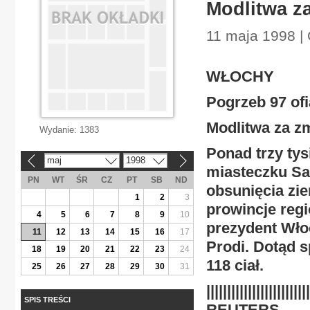
Modlitwa z
11 maja 1998 |
WŁOCHY
Pogrzeb 97 of
Modlitwa za z
Wydanie:
1383
Ponad trzy tys
maj
1998
«
»
miasteczku Sar
PN
WT
ŚR
CZ
PT
SB
ND
obsunięcia ziem
1
2
3
prowincje reg
4
5
6
7
8
9
10
prezydent Wło
11
12
13
14
15
16
17
Prodi. Dotąd s
18
19
20
21
22
23
24
118 ciał.
25
26
27
28
29
30
31
||||||||||||||||||||||||
SPIS TREŚCI
REUTERS