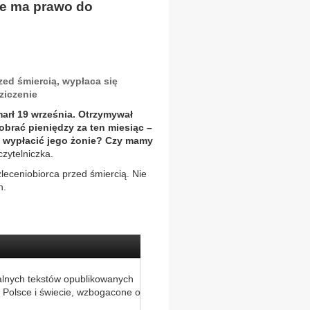
że ma prawo do
zed śmiercią, wypłaca się
ziczenie
marł 19 września. Otrzymywał
brać pieniędzy za ten miesiąc –
y wypłacić jego żonie? Czy mamy
czytelniczka.
leceniobiorca przed śmiercią. Nie
n.
alnych tekstów opublikowanych
 Polsce i świecie, wzbogacone o