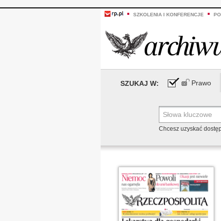
SZKOLENIA I KONFERENCJE
PO
Prawo
SZUKAJ W:
Chcesz uzyskać dostę