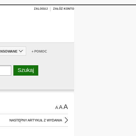
ZALOGUJ
ZAŁÓŻ KONTO
ANSOWANE
+ POMOC
A
A
A
NASTĘPNY ARTYKUŁ Z WYDANIA