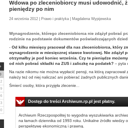
Wdowa po zleceniobiorcy musi udowodnić, 
pieniędzy po nim
24 września 2012 | Prawo i praktyka | Magdalena Wypijewska
Wynagrodzenie, którego zleceniobiorca nie zdążył pobrać pr
rodzinie na podstawie dokumentów poświadczających dzied
-
Od kilku miesięcy pracował dla nas zleceniobiorca, który z
wynagrodzenie w miesięcznej stawce kwotowej. Nie zdążył po
otrzymałby je pod koniec września. Czy te pieniądze możem
od nich pobrać składki na ZUS i zaliczkę na podatek?
– pyta 
Na razie nikomu nie można wypłacić pensji, na którą zapracował z
D
należy też od niej naliczać ani pobierać żadnych publicznych dani
2
Śmierć osoby, która przyjęła zlecenie...
9
16
Dostęp do treści Archiwum.rp.pl jest płatny.
23
30
Archiwum Rzeczpospolitej to wygodna wyszukiwarka archiw
na łamach dziennika od 1993 roku. Unikalne źródło wiedzy o
perspektywę ekonomiczną i prawną.