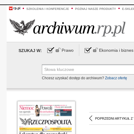
SZKOLENIA I KONFERENCJE
POZNAJ NASZE PRODUKTY
E-SKLE
Prawo
Ekonomia i biznes
SZUKAJ W:
Chcesz uzyskać dostęp do archiwum?
Zobacz ofertę
POPRZEDNI ARTYKUŁ Z