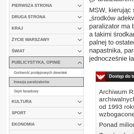
PIERWSZA STRONA
MSW, kierując 
DRUGA STRONA
„środków adekwa
paralizator ma
KRAJ
a takimi środka
ŻYCIE WARSZAWY
palnej to osta
napastnika, pa
ŚWIAT
jednocześnie ła
PUBLICYSTYKA, OPINIE
Gorliwość postępowych dewotek
Dostęp do tr
Inwazja paralizatorów
Archiwum Rz
Sejm fasadowy
archiwalnyc
KULTURA
od 1993 roku
SPORT
wzbogacone
Ponad milio
EKONOMIA