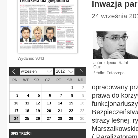
Inwazja par
24 września 201
Wydanie:
9343
autor zdjęcia: Rafał
Guz
wrzesień
2012
«
»
źródło: Fotorzepa
PN
WT
ŚR
CZ
PT
SB
ND
opracowany pr
1
2
prawa do korzys
3
4
5
6
7
8
9
funkcjonariuszy
10
11
12
13
14
15
16
Bezpieczeństwa
17
18
19
20
21
22
23
24
25
26
27
28
29
30
straży leśnej, r
Marszałkowskie
SPIS TREŚCI
(„Paralizatorem