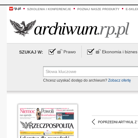
SZKOLENIA I KONFERENCJE
POZNAJ NASZE PRODUKTY
E-SKLE
Prawo
Ekonomia i biznes
SZUKAJ W:
Chcesz uzyskać dostęp do archiwum?
Zobacz ofertę
POPRZEDNI ARTYKUŁ Z