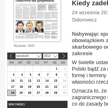
Kiedy zade
24 września 201
Sidorowicz
Nabywając spad
obowiązkiem z
Wydanie:
9343
skarbowego od
zakresie
wrzesień
2012
«
»
W świetle usta
PN
WT
ŚR
CZ
PT
SB
ND
Polski bądź za 
1
2
formę i terminy
3
4
5
6
7
8
9
własności rzec
10
11
12
13
14
15
16
17
18
19
20
21
22
23
Oznacza to, że
24
25
26
27
28
29
30
zagranicznego 
co do zasady b
SPIS TREŚCI