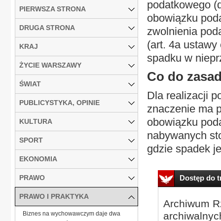
podatkowego (d
PIERWSZA STRONA
obowiązku poda
DRUGA STRONA
zwolnienia pod
(art. 4a ustaw
KRAJ
spadku w niepr
ŻYCIE WARSZAWY
Co do zasady
ŚWIAT
Dla realizacji
PUBLICYSTYKA, OPINIE
znaczenie ma p
obowiązku poda
KULTURA
nabywanych sto
SPORT
gdzie spadek jes
EKONOMIA
PRAWO
Dostęp do tr
PRAWO I PRAKTYKA
Archiwum Rz
Biznes na wychowawczym daje dwa
archiwalnyc