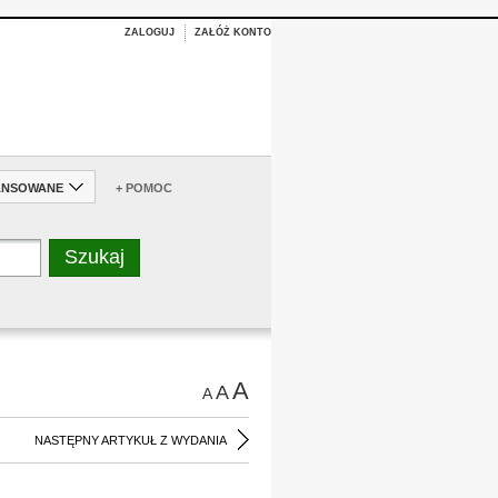
ZALOGUJ
ZAŁÓŻ KONTO
ANSOWANE
+ POMOC
A
A
A
NASTĘPNY ARTYKUŁ Z WYDANIA