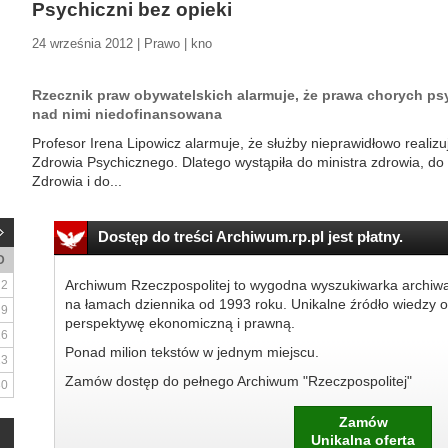
Psychiczni bez opieki
24 września 2012 | Prawo | kno
Rzecznik praw obywatelskich alarmuje, że prawa chorych psy
nad nimi niedofinansowana
Profesor Irena Lipowicz alarmuje, że służby nieprawidłowo real
Zdrowia Psychicznego. Dlatego wystąpiła do ministra zdrowia, 
Zdrowia i do...
Dostęp do treści Archiwum.rp.pl jest płatny.
D
Archiwum Rzeczpospolitej to wygodna wyszukiwarka archiw
2
na łamach dziennika od 1993 roku. Unikalne źródło wiedzy o
9
perspektywę ekonomiczną i prawną.
16
Ponad milion tekstów w jednym miejscu.
23
Zamów dostęp do pełnego Archiwum "Rzeczpospolitej"
30
Zamów
Unikalna oferta