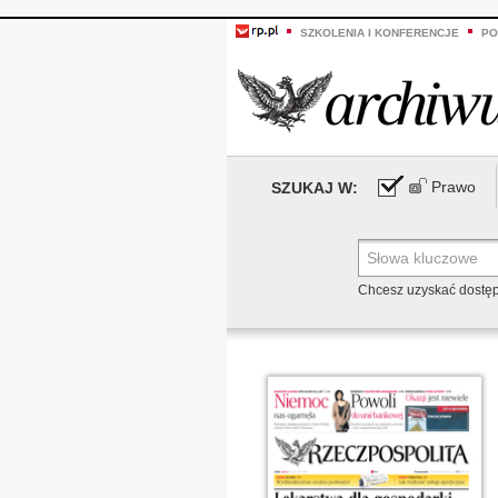
SZKOLENIA I KONFERENCJE
PO
Prawo
SZUKAJ W:
Chcesz uzyskać dostę