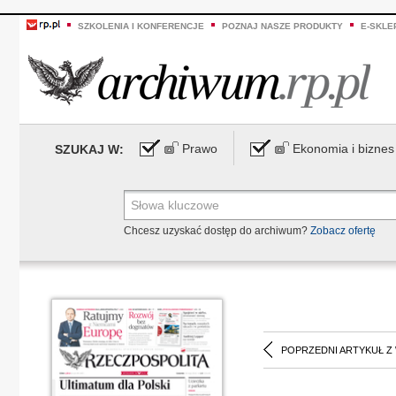
SZKOLENIA I KONFERENCJE
POZNAJ NASZE PRODUKTY
E-SKLE
Prawo
Ekonomia i biznes
SZUKAJ W:
Chcesz uzyskać dostęp do archiwum?
Zobacz ofertę
POPRZEDNI ARTYKUŁ Z