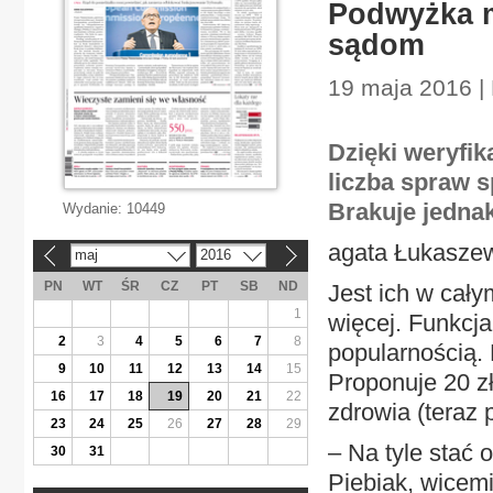
Podwyżka m
sądom
19 maja 2016 |
Dzięki weryfik
liczba spraw 
Brakuje jedna
Wydanie:
10449
agata Łukasze
maj
2016
«
»
PN
WT
ŚR
CZ
PT
SB
ND
Jest ich w cały
1
więcej. Funkcja
2
3
4
5
6
7
8
popularnością. 
9
10
11
12
13
14
15
Proponuje 20 z
16
17
18
19
20
21
22
zdrowia (teraz p
23
24
25
26
27
28
29
– Na tyle stać
30
31
Piebiak, wicemi