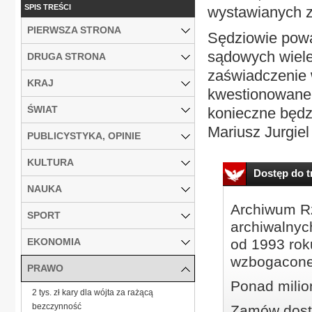
SPIS TREŚCI
wystawianych z
PIERWSZA STRONA
Sędziowie pową
sądowych wiele
DRUGA STRONA
zaświadczenie 
KRAJ
kwestionowane p
ŚWIAT
konieczne będz
Mariusz Jurgiel 
PUBLICYSTYKA, OPINIE
KULTURA
Dostęp do tr
NAUKA
Archiwum Rz
SPORT
archiwalnyc
EKONOMIA
od 1993 roku
wzbogacone
PRAWO
Ponad milio
2 tys. zł kary dla wójta za rażącą
bezczynność
Zamów dostę