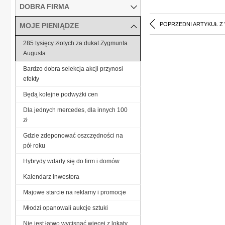
DOBRA FIRMA
POPRZEDNI ARTYKUŁ Z
MOJE PIENIĄDZE
285 tysięcy złotych za dukat Zygmunta
Augusta
Bardzo dobra selekcja akcji przynosi
efekty
Będą kolejne podwyżki cen
Dla jednych mercedes, dla innych 100
zł
Gdzie zdeponować oszczędności na
pół roku
Hybrydy wdarły się do firm i domów
Kalendarz inwestora
Majowe starcie na reklamy i promocje
Młodzi opanowali aukcje sztuki
Nie jest łatwo wycisnąć więcej z lokaty