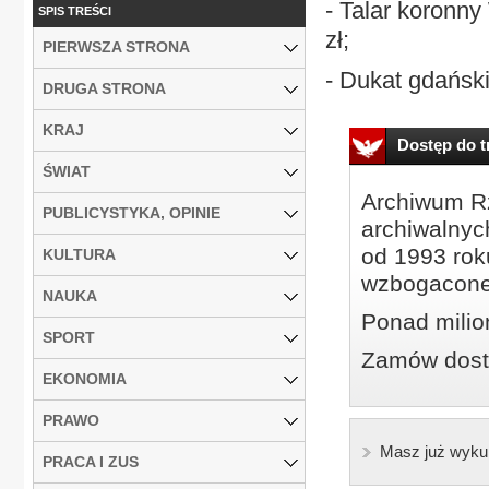
- Talar koronny
SPIS TREŚCI
zł;
PIERWSZA STRONA
- Dukat gdański
DRUGA STRONA
KRAJ
Dostęp do tr
ŚWIAT
Archiwum Rz
PUBLICYSTYKA, OPINIE
archiwalnyc
od 1993 roku
KULTURA
wzbogacone
NAUKA
Ponad milio
SPORT
Zamów dostę
EKONOMIA
PRAWO
Masz już wyku
PRACA I ZUS