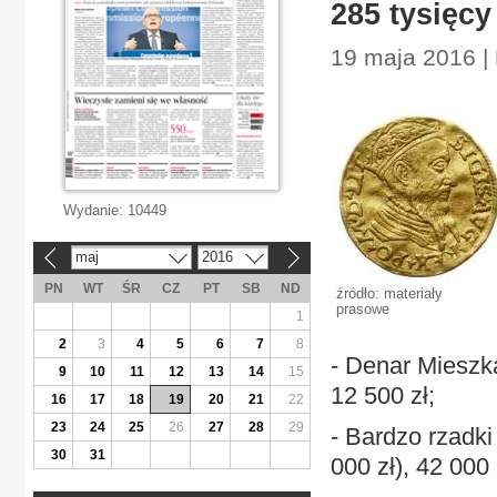
285 tysięc
19 maja 2016 |
Wydanie:
10449
maj
2016
«
»
PN
WT
ŚR
CZ
PT
SB
ND
źródło: materiały
prasowe
1
2
3
4
5
6
7
8
- Denar Mieszka
9
10
11
12
13
14
15
12 500 zł;
16
17
18
19
20
21
22
23
24
25
26
27
28
29
- Bardzo rzadki 
30
31
000 zł), 42 000 