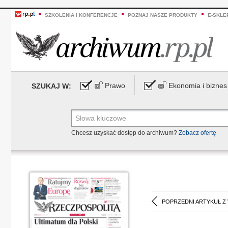
SZKOLENIA I KONFERENCJE
POZNAJ NASZE PRODUKTY
E-SKLE
Prawo
Ekonomia i biznes
SZUKAJ W:
Chcesz uzyskać dostęp do archiwum?
Zobacz ofertę
POPRZEDNI ARTYKUŁ Z