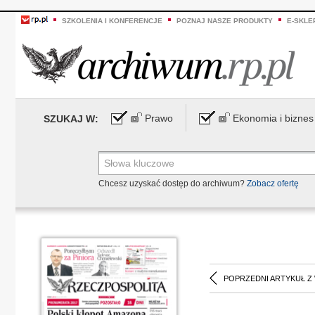
SZKOLENIA I KONFERENCJE
POZNAJ NASZE PRODUKTY
E-SKLE
Prawo
Ekonomia i biznes
SZUKAJ W:
Chcesz uzyskać dostęp do archiwum?
Zobacz ofertę
POPRZEDNI ARTYKUŁ Z