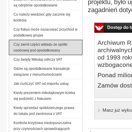
projektu, było 
są odrębnie opodatkowane
zagadnień doty
Co należy wiedzieć gdy zacznie się
kontrola
Dostęp do tr
Czy fiskus może oszacować przychód w
podatkowej grupie
Archiwum Rz
Czy zwrot części wkładu ze spółki
archiwalnyc
osobowej jest opodatkowany
od 1993 roku
Czy święty Mikołaj odliczy VAT
wzbogacone
Gdzie są opodatkowane transakcje
Ponad milio
związane z nieruchomościami
Jak rozliczyć VAT od importu usług
Zamów dostę
Kiedy prezentem mikołajkowym trzeba
się podzielić z fiskusem
Kiedy sprzedaż spółdzielczego prawa
Masz już wyku
do lokalu jest zwolniona z VAT
Kontrola krzyżowa niedopuszczalna
przy czynnościach sprawdzających