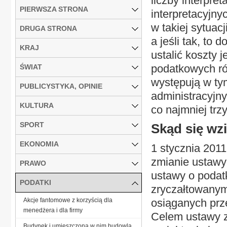
liczby interpre
PIERWSZA STRONA
interpretacyjny
w takiej sytuac
DRUGA STRONA
a jeśli tak, to 
KRAJ
ustalić koszty 
podatkowych ró
ŚWIAT
występują w ty
PUBLICYSTYKA, OPINIE
administracyj
KULTURA
co najmniej trz
SPORT
Skąd się wz
EKONOMIA
1 stycznia 2011
zmianie ustawy
PRAWO
ustawy o poda
PODATKI
zryczałtowany
Akcje fantomowe z korzyścią dla
osiąganych prze
menedżera i dla firmy
Celem ustawy z
Budynek i umieszczona w nim budowla