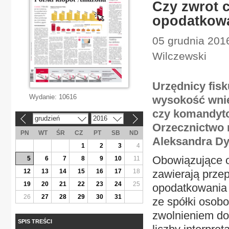
Czy zwrot c
opodatkow
05 grudnia 2016
Wilczewski
Urzędnicy fisk
Wydanie:
10616
wysokość wnie
czy komandyto
grudzień
2016
«
»
Orzecznictwo na
PN
WT
ŚR
CZ
PT
SB
ND
Aleksandra Dy
1
2
3
4
Obowiązujące 
5
6
7
8
9
10
11
12
13
14
15
16
17
18
zawierają przep
19
20
21
22
23
24
25
opodatkowania 
26
27
28
29
30
31
ze spółki osobo
zwolnieniem do
SPIS TREŚCI