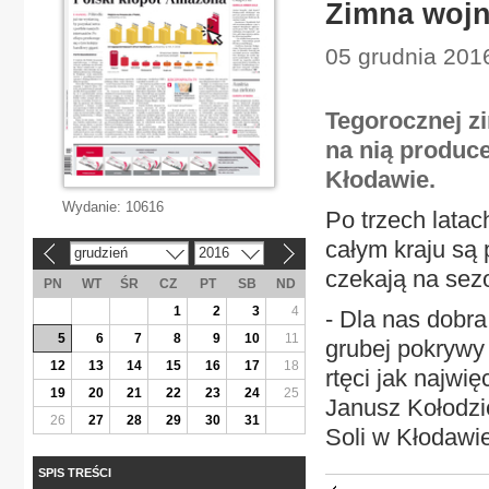
Zimna woj
05 grudnia 2016
Tegorocznej zi
na nią produce
Kłodawie.
Wydanie:
10616
Po trzech lata
całym kraju są 
grudzień
2016
«
»
czekają na sezo
PN
WT
ŚR
CZ
PT
SB
ND
1
2
3
4
- Dla nas dobra
5
6
7
8
9
10
11
grubej pokrywy
12
13
14
15
16
17
18
rtęci jak najwię
19
20
21
22
23
24
25
Janusz Kołodzie
26
27
28
29
30
31
Soli w Kłodawie
SPIS TREŚCI