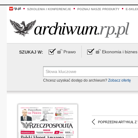
SZKOLENIA I KONFERENCJE
POZNAJ NASZE PRODUKTY
E-SKLE
Prawo
Ekonomia i biznes
SZUKAJ W:
Chcesz uzyskać dostęp do archiwum?
Zobacz ofertę
POPRZEDNI ARTYKUŁ Z