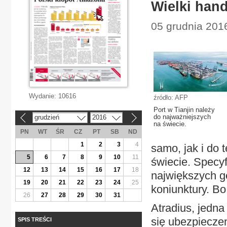
Wielki han
05 grudnia 201
Wydanie:
10616
źródło: AFP
Port w Tianjin należy
do najważniejszych
grudzień
2016
«
»
na świecie.
PN
WT
ŚR
CZ
PT
SB
ND
1
2
3
4
samo, jak i do 
5
6
7
8
9
10
11
świecie. Specyf
12
13
14
15
16
17
18
największych g
19
20
21
22
23
24
25
koniunktury. Bo
26
27
28
29
30
31
Atradius, jedn
się ubezpiecze
SPIS TREŚCI