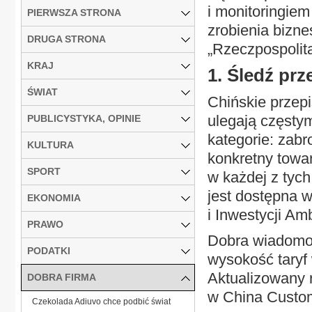
i monitoringiem
PIERWSZA STRONA
zrobienia bizne
DRUGA STRONA
„Rzeczpospolit
KRAJ
1. Śledź pr
ŚWIAT
Chińskie przep
ulegają częsty
PUBLICYSTYKA, OPINIE
kategorie: zabr
KULTURA
konkretny towa
SPORT
w każdej z tych
jest dostępna
EKONOMIA
i Inwestycji A
PRAWO
Dobra wiadomoś
PODATKI
wysokość taryf
Aktualizowany 
DOBRA FIRMA
w China Custom
Czekolada Adiuvo chce podbić świat