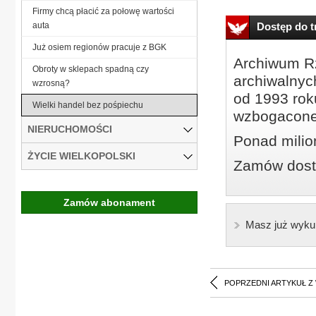
Firmy chcą płacić za połowę wartości
auta
Dostęp do tr
Już osiem regionów pracuje z BGK
Archiwum Rz
Obroty w sklepach spadną czy
archiwalnyc
wzrosną?
od 1993 roku
Wielki handel bez pośpiechu
wzbogacone
NIERUCHOMOŚCI
Ponad milio
ŻYCIE WIELKOPOLSKI
Zamów dostę
Zamów abonament
Masz już wyku
POPRZEDNI ARTYKUŁ Z