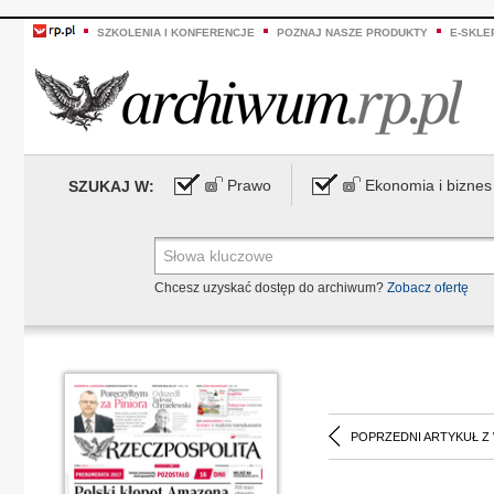
SZKOLENIA I KONFERENCJE
POZNAJ NASZE PRODUKTY
E-SKLE
Prawo
Ekonomia i biznes
SZUKAJ W:
Chcesz uzyskać dostęp do archiwum?
Zobacz ofertę
POPRZEDNI ARTYKUŁ Z