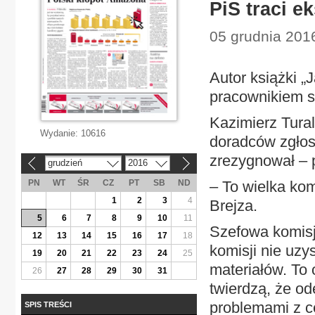
PiS traci e
05 grudnia 2016
Autor książki „
pracownikiem s
Kazimierz Tural
Wydanie:
10616
doradców zgłos
zrezygnował – p
grudzień
2016
«
»
PN
WT
ŚR
CZ
PT
SB
ND
– To wielka ko
1
2
3
4
Brejza.
5
6
7
8
9
10
11
Szefowa komisj
12
13
14
15
16
17
18
komisji nie uzy
19
20
21
22
23
24
25
materiałów. To 
26
27
28
29
30
31
twierdzą, że od
problemami z c
SPIS TREŚCI