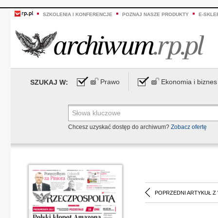
SZKOLENIA I KONFERENCJE
POZNAJ NASZE PRODUKTY
E-SKLE
Prawo
Ekonomia i biznes
SZUKAJ W:
Chcesz uzyskać dostęp do archiwum?
Zobacz ofertę
POPRZEDNI ARTYKUŁ Z