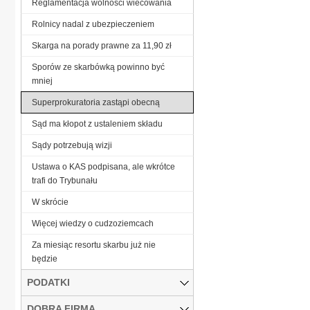
Reglamentacja wolności wiecowania
Rolnicy nadal z ubezpieczeniem
Skarga na porady prawne za 11,90 zł
Sporów ze skarbówką powinno być
mniej
Superprokuratoria zastąpi obecną
Sąd ma kłopot z ustaleniem składu
Sądy potrzebują wizji
Ustawa o KAS podpisana, ale wkrótce
trafi do Trybunału
W skrócie
Więcej wiedzy o cudzoziemcach
Za miesiąc resortu skarbu już nie
będzie
PODATKI
DOBRA FIRMA