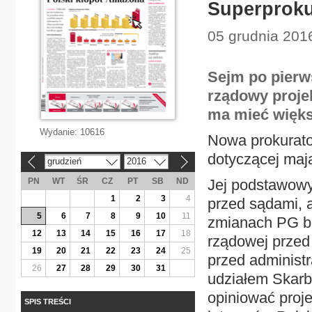
Superproku
05 grudnia 201
Sejm po pierw
rządowy projek
ma mieć więks
Wydanie:
10616
Nowa prokurato
dotyczącej maj
grudzień
2016
«
»
PN
WT
ŚR
CZ
PT
SB
ND
Jej podstawow
1
2
3
4
przed sądami, a
5
6
7
8
9
10
11
zmianach PG bę
12
13
14
15
16
17
18
rządowej przed
19
20
21
22
23
24
25
przed administ
26
27
28
29
30
31
udziałem Skarb
opiniować proj
SPIS TREŚCI