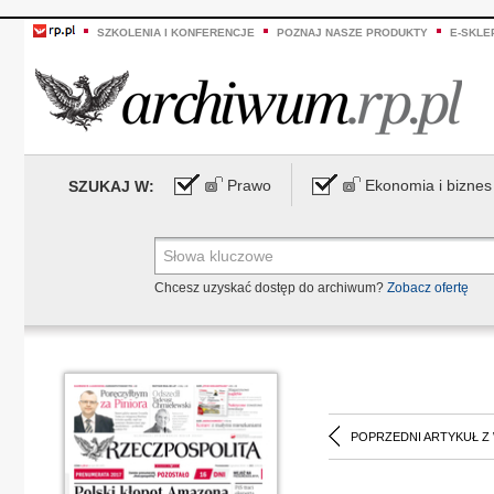
SZKOLENIA I KONFERENCJE
POZNAJ NASZE PRODUKTY
E-SKLE
Prawo
Ekonomia i biznes
SZUKAJ W:
Chcesz uzyskać dostęp do archiwum?
Zobacz ofertę
POPRZEDNI ARTYKUŁ Z