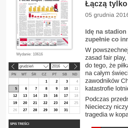
Łączą tylko
05 grudnia 2016
Idę na stadio
zupełnie co in
W powszechnej 
Wydanie:
10616
zasad fair play
do tego, że pił
grudzień
2016
«
»
na całym świec
PN
WT
ŚR
CZ
PT
SB
ND
zawodników Cha
1
2
3
4
katastrofie lotn
5
6
7
8
9
10
11
12
13
14
15
16
17
18
Podczas przedm
19
20
21
22
23
24
25
Niecieczy niczy
26
27
28
29
30
31
tragedia w kopa
SPIS TREŚCI