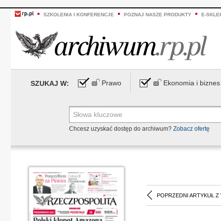
SZKOLENIA I KONFERENCJE
POZNAJ NASZE PRODUKTY
E-SKLE
Prawo
Ekonomia i biznes
SZUKAJ W:
Chcesz uzyskać dostęp do archiwum?
Zobacz ofertę
POPRZEDNI ARTYKUŁ Z