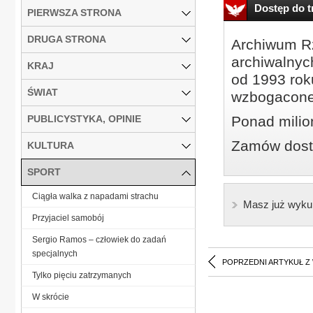
Dostęp do tr
PIERWSZA STRONA
DRUGA STRONA
Archiwum Rz
archiwalnyc
KRAJ
od 1993 roku
ŚWIAT
wzbogacone
PUBLICYSTYKA, OPINIE
Ponad milio
Zamów dostę
KULTURA
SPORT
Ciągła walka z napadami strachu
Masz już wyku
Przyjaciel samobój
Sergio Ramos – człowiek do zadań
specjalnych
POPRZEDNI ARTYKUŁ Z
Tylko pięciu zatrzymanych
W skrócie