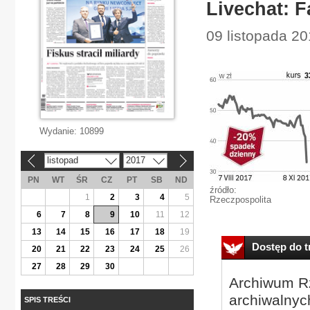
Livechat: 
09 listopada 2
Wydanie:
10899
listopad
2017
«
»
PN
WT
ŚR
CZ
PT
SB
ND
źródło:
1
2
3
4
5
Rzeczpospolita
6
7
8
9
10
11
12
13
14
15
16
17
18
19
Dostęp do tr
20
21
22
23
24
25
26
27
28
29
30
Archiwum Rz
archiwalnyc
SPIS TREŚCI