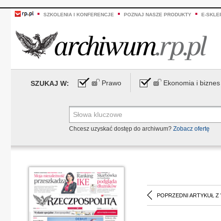
SZKOLENIA I KONFERENCJE
POZNAJ NASZE PRODUKTY
E-SKLE
Prawo
Ekonomia i biznes
SZUKAJ W:
Chcesz uzyskać dostęp do archiwum?
Zobacz ofertę
POPRZEDNI ARTYKUŁ Z