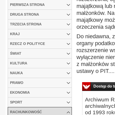
PIERWSZA STRONA
majątkową lub 
małżonków. Na s
DRUGA STRONA
majątkowy może
TRZECIA STRONA
orzeczenia sąd
KRAJ
Do niedawna, 
organy podatko
RZECZ O POLITYCE
rozszerzenie w
ŚWIAT
wyłączenie nie
z małżonków st
KULTURA
ustawy o PIT....
NAUKA
PRAWO
Dostęp do tr
EKONOMIA
Archiwum Rz
SPORT
archiwalnyc
od 1993 roku
RACHUNKOWOŚĆ