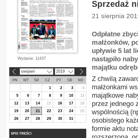
Sprzedaż n
21 sierpnia 20
Odpłatne zbyc
małżonków, po
upływie 5 lat 
nastąpiło naby
Wydanie:
11437
majątku odrę
sierpień
2019
«
»
Z chwilą zawar
PN
WT
ŚR
CZ
PT
SB
ND
małżonkami ws
1
2
3
4
majątkowe naby
5
6
7
8
9
10
11
przez jednego 
12
13
14
15
16
17
18
wspólnością (n
19
20
21
22
23
24
25
26
27
28
29
30
31
osobistego ka
formie aktu no
SPIS TREŚCI
rozszerzona, o