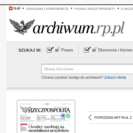
SZKOLENIA I KONFERENCJE
POZNAJ NASZE PRODUKTY
E-SKLE
Prawo
Ekonomia i biznes
SZUKAJ W:
Chcesz uzyskać dostęp do archiwum?
Zobacz ofertę
POPRZEDNI ARTYKUŁ Z