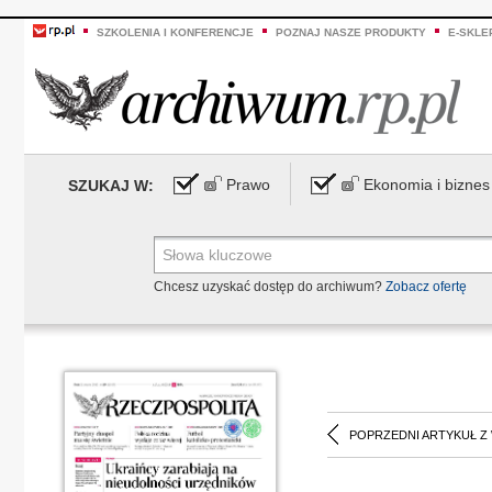
SZKOLENIA I KONFERENCJE
POZNAJ NASZE PRODUKTY
E-SKLE
Prawo
Ekonomia i biznes
SZUKAJ W:
Chcesz uzyskać dostęp do archiwum?
Zobacz ofertę
POPRZEDNI ARTYKUŁ Z