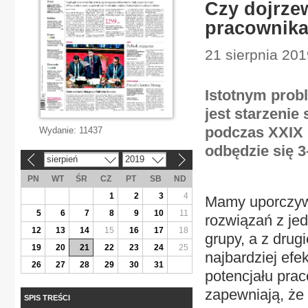
Czy dojrze
pracownika
21 sierpnia 20
Istotnym prob
jest starzenie
podczas XXIX 
Wydanie:
11437
odbędzie się 3
sierpień
2019
«
»
PN
WT
ŚR
CZ
PT
SB
ND
1
2
3
4
Mamy uporczywe
5
6
7
8
9
10
11
rozwiązań z jed
12
13
14
15
16
17
18
grupy, a z drug
19
20
21
22
23
24
25
najbardziej efe
26
27
28
29
30
31
potencjału pra
zapewniają, że o
SPIS TREŚCI