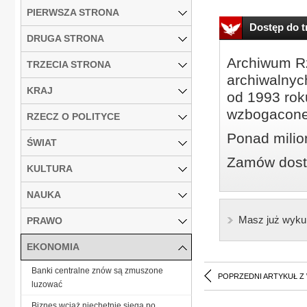
PIERWSZA STRONA
Dostęp do tr
DRUGA STRONA
Archiwum Rz
TRZECIA STRONA
archiwalnyc
KRAJ
od 1993 roku
wzbogacone
RZECZ O POLITYCE
Ponad milio
ŚWIAT
Zamów dostę
KULTURA
NAUKA
Masz już wyku
PRAWO
EKONOMIA
Banki centralne znów są zmuszone
POPRZEDNI ARTYKUŁ Z
luzować
Biznes wciąż niechętnie sięga po