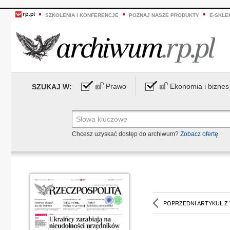
SZKOLENIA I KONFERENCJE
POZNAJ NASZE PRODUKTY
E-SKLE
Prawo
Ekonomia i biznes
SZUKAJ W:
Chcesz uzyskać dostęp do archiwum?
Zobacz ofertę
POPRZEDNI ARTYKUŁ Z