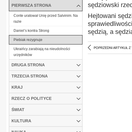
sędziowski rzec
PIERWSZA STRONA
Hejtowani sędz
Conte uratował Unię przed Salvinim. Na
razie
sprawiedliwości
sędzią, a sędzi
Daniel’s kontra Strong
Piebiak rezygnuje
POPRZEDNI ARTYKUŁ Z
Ukraińcy zarabiają na nieudolności
urzędników
DRUGA STRONA
TRZECIA STRONA
KRAJ
RZECZ O POLITYCE
ŚWIAT
KULTURA
NAUKA