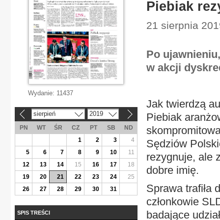
Piebiak re
21 sierpnia 201
Po ujawnieniu,
w akcji dyskre
Wydanie:
11437
Jak twierdzą au
sierpień
2019
Piebiak aranżow
«
»
PN
WT
ŚR
CZ
PT
SB
ND
skompromitować
1
2
3
4
Sędziów Polskic
5
6
7
8
9
10
11
rezygnuje, ale
12
13
14
15
16
17
18
dobre imię.
19
20
21
22
23
24
25
Sprawa trafiła 
26
27
28
29
30
31
członkowie SLD
badające udzia
SPIS TREŚCI