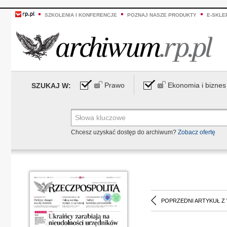
SZKOLENIA I KONFERENCJE
POZNAJ NASZE PRODUKTY
E-SKLE
Prawo
Ekonomia i biznes
SZUKAJ W:
Chcesz uzyskać dostęp do archiwum?
Zobacz ofertę
POPRZEDNI ARTYKUŁ Z