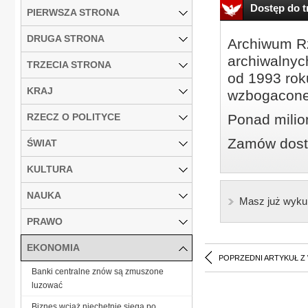
Dostęp do tr
PIERWSZA STRONA
DRUGA STRONA
Archiwum Rz
archiwalnyc
TRZECIA STRONA
od 1993 roku
KRAJ
wzbogacone
RZECZ O POLITYCE
Ponad milio
Zamów dostę
ŚWIAT
KULTURA
NAUKA
Masz już wyku
PRAWO
EKONOMIA
POPRZEDNI ARTYKUŁ Z
Banki centralne znów są zmuszone
luzować
Biznes wciąż niechętnie sięga po