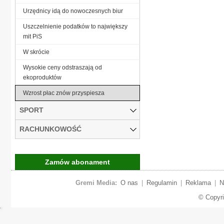
Urzędnicy idą do nowoczesnych biur
Uszczelnienie podatków to największy
mit PiS
W skrócie
Wysokie ceny odstraszają od
ekoproduktów
Wzrost płac znów przyspiesza
SPORT
RACHUNKOWOŚĆ
Zamów abonament
Gremi Media:
O nas
|
Regulamin
|
Reklama
|
N
© Copyr