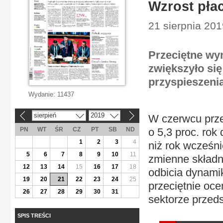
Wzrost pła
21 sierpnia 20
Przeciętne wy
zwiększyło się
przyspieszenia
Wydanie:
11437
sierpień
2019
W czerwcu prze
«
»
PN
WT
ŚR
CZ
PT
SB
ND
o 5,3 proc. rok
1
2
3
4
niż rok wcześni
5
6
7
8
9
10
11
zmienne składn
12
13
14
15
16
17
18
odbicia dynamik
19
20
21
22
23
24
25
przeciętnie oce
26
27
28
29
30
31
sektorze przeds
SPIS TREŚCI