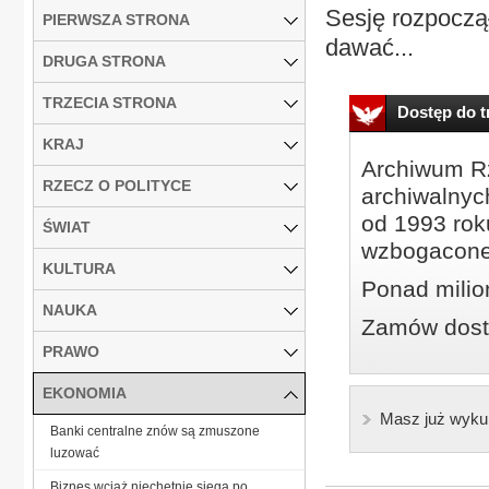
Sesję rozpoczą
PIERWSZA STRONA
dawać...
DRUGA STRONA
TRZECIA STRONA
Dostęp do tr
KRAJ
Archiwum Rz
RZECZ O POLITYCE
archiwalnyc
od 1993 roku
ŚWIAT
wzbogacone
KULTURA
Ponad milio
NAUKA
Zamów dostę
PRAWO
EKONOMIA
Masz już wyku
Banki centralne znów są zmuszone
luzować
Biznes wciąż niechętnie sięga po