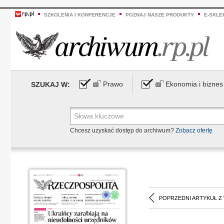
SZKOLENIA I KONFERENCJE
POZNAJ NASZE PRODUKTY
E-SKLE
Prawo
Ekonomia i biznes
SZUKAJ W:
Chcesz uzyskać dostęp do archiwum?
Zobacz ofertę
POPRZEDNI ARTYKUŁ Z