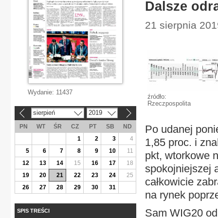
Dalsze odra
21 sierpnia 20
Wydanie:
11437
źródło:
Rzeczpospolita
sierpień
2019
«
»
PN
WT
ŚR
CZ
PT
SB
ND
Po udanej poni
1
2
3
4
1,85 proc. i z
5
6
7
8
9
10
11
pkt, wtorkowe 
12
13
14
15
16
17
18
spokojniejszej 
19
20
21
22
23
24
25
całkowicie zabr
26
27
28
29
30
31
na rynek poprze
Sam WIG20 od p
SPIS TREŚCI