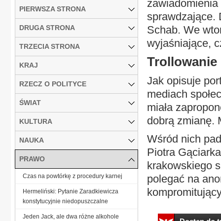
zawiadomienia 
PIERWSZA STRONA
sprawdzające. D
DRUGA STRONA
Schab. We wtor
wyjaśniające, c
TRZECIA STRONA
Trollowanie I
KRAJ
Jak opisuje por
RZECZ O POLITYCE
mediach społec
ŚWIAT
miała zapropon
dobrą zmianę. M
KULTURA
Wśród nich pada
NAUKA
Piotra Gąciark
PRAWO
krakowskiego s
Czas na powtórkę z procedury karnej
polegać na ano
kompromitujący
Hermeliński: Pytanie Zaradkiewicza
konstytucyjnie niedopuszczalne
Jeden Jack, ale dwa różne alkohole