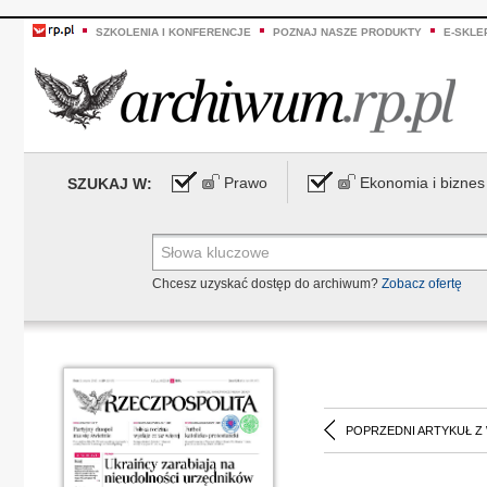
SZKOLENIA I KONFERENCJE
POZNAJ NASZE PRODUKTY
E-SKLE
Prawo
Ekonomia i biznes
SZUKAJ W:
Chcesz uzyskać dostęp do archiwum?
Zobacz ofertę
POPRZEDNI ARTYKUŁ Z