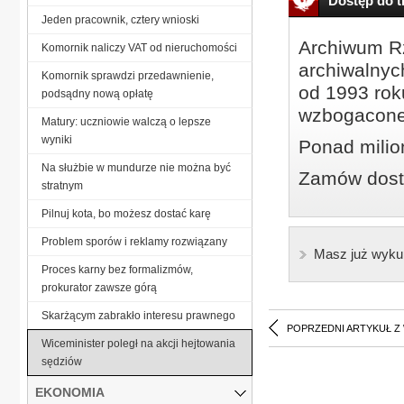
Dostęp do tr
Jeden pracownik, cztery wnioski
Archiwum Rz
Komornik naliczy VAT od nieruchomości
archiwalnyc
Komornik sprawdzi przedawnienie,
od 1993 roku
podsądny nową opłatę
wzbogacone
Matury: uczniowie walczą o lepsze
wyniki
Ponad milio
Na służbie w mundurze nie można być
Zamów dostę
stratnym
Pilnuj kota, bo możesz dostać karę
Problem sporów i reklamy rozwiązany
Masz już wyku
Proces karny bez formalizmów,
prokurator zawsze górą
Skarżącym zabrakło interesu prawnego
POPRZEDNI ARTYKUŁ Z
Wiceminister poległ na akcji hejtowania
sędziów
EKONOMIA