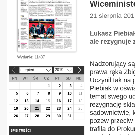
Wiceministe
21 sierpnia 201
Łukasz Piebia
ale rezygnuje 
Wydanie:
11437
Nadzorujący są
sierpień
2019
prawa ręka Zbig
«
»
PN
WT
ŚR
CZ
PT
SB
ND
Uczynił tak na 
1
2
3
4
Piebiak w oświ
5
6
7
8
9
10
11
temat swego udz
12
13
14
15
16
17
18
rezygnację skł
19
20
21
22
23
24
25
sądownictwie, 
26
27
28
29
30
31
pozew przeciw a
trafiła do Pro
SPIS TREŚCI