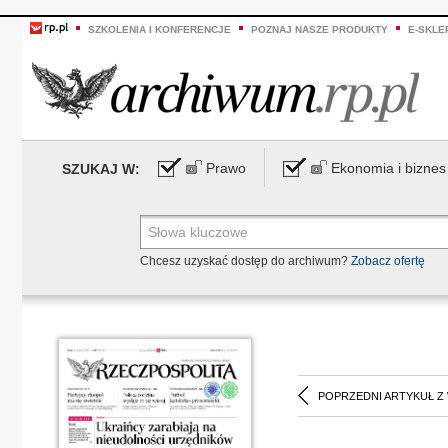
SZKOLENIA I KONFERENCJE
POZNAJ NASZE PRODUKTY
E-SKLE
Prawo
Ekonomia i biznes
SZUKAJ W:
Chcesz uzyskać dostęp do archiwum?
Zobacz ofertę
POPRZEDNI ARTYKUŁ Z