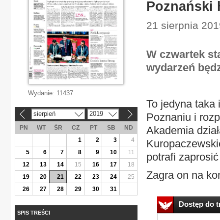
Poznański 
21 sierpnia 201
W czwartek st
wydarzeń będz
Wydanie:
11437
To jedyna taka 
sierpień
2019
Poznaniu i rozp
«
»
PN
WT
ŚR
CZ
PT
SB
ND
Akademia działa
1
2
3
4
Kuropaczewskie
5
6
7
8
9
10
11
potrafi zaprosi
12
13
14
15
16
17
18
Zagra on na ko
19
20
21
22
23
24
25
26
27
28
29
30
31
Dostęp do tr
SPIS TREŚCI