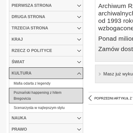
Archiwum Rz
PIERWSZA STRONA
archiwalnyc
DRUGA STRONA
od 1993 roku
wzbogacone
TRZECIA STRONA
Ponad milio
KRAJ
Zamów dostę
RZECZ O POLITYCE
ŚWIAT
KULTURA
Masz już wyku
Mafia odarta z legendy
Poznański happening z hitem
Bregovicia
POPRZEDNI ARTYKUŁ Z
Scenarzysta w najlepszym stylu
NAUKA
PRAWO