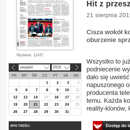
Hit z przes
21 sierpnia 201
Cisza wokół ko
oburzenie spr
Wydanie:
11437
Wszystko to ju
sierpień
2019
podniecenie wy
«
»
PN
WT
ŚR
CZ
PT
SB
ND
dało się uwieść
1
2
3
4
napuszonego ob
5
6
7
8
9
10
11
producenta tele
12
13
14
15
16
17
18
temu. Każda kol
19
20
21
22
23
24
25
reality-klonów, 
26
27
28
29
30
31
Dostęp do tr
SPIS TREŚCI