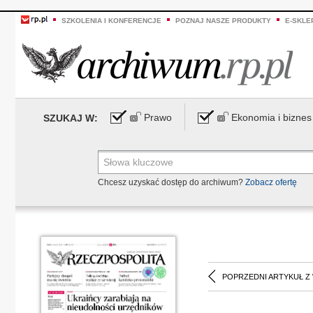
SZKOLENIA I KONFERENCJE
POZNAJ NASZE PRODUKTY
E-SKLE
Prawo
Ekonomia i biznes
SZUKAJ W:
Chcesz uzyskać dostęp do archiwum?
Zobacz ofertę
POPRZEDNI ARTYKUŁ Z