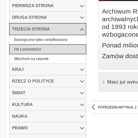
PIERWSZA STRONA
Archiwum Rz
DRUGA STRONA
archiwalnyc
od 1993 roku
TRZECIA STRONA
wzbogacone
Ekologiczne tylko certyfikowane
Ponad milio
Hit z przeszłości
Zamów dostę
Włochom na ratunek
KRAJ
RZECZ O POLITYCE
Masz już wyku
ŚWIAT
KULTURA
POPRZEDNI ARTYKUŁ Z
NAUKA
PRAWO