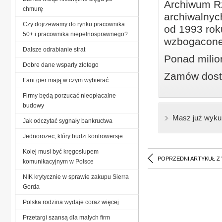
Archiwum Rz
chmurę
archiwalnyc
Czy dojrzewamy do rynku pracownika
od 1993 roku
50+ i pracownika niepełnosprawnego?
wzbogacone
Dalsze odrabianie strat
Ponad milio
Dobre dane wsparły złotego
Zamów dostę
Fani gier mają w czym wybierać
Firmy będą porzucać nieopłacalne
budowy
Masz już wyku
Jak odczytać sygnały bankructwa
Jednorożec, który budzi kontrowersje
Kolej musi być kręgosłupem
POPRZEDNI ARTYKUŁ Z
komunikacyjnym w Polsce
NIK krytycznie w sprawie zakupu Sierra
Gorda
Polska rodzina wydaje coraz więcej
Przetargi szansą dla małych firm