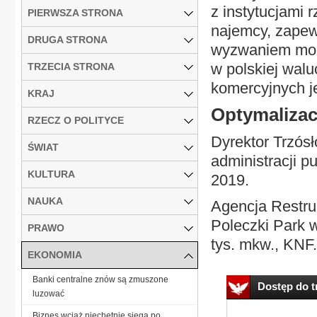
z instytucjami
PIERWSZA STRONA
najemcy, zapew
DRUGA STRONA
wyzwaniem może
w polskiej wal
TRZECIA STRONA
komercyjnych j
KRAJ
Optymalizac
RZECZ O POLITYCE
Dyrektor Trzós
ŚWIAT
administracji 
KULTURA
2019.
NAUKA
Agencja Restruk
Poleczki Park 
PRAWO
tys. mkw., KNF.
EKONOMIA
Banki centralne znów są zmuszone
Dostęp do tr
luzować
Biznes wciąż niechętnie sięga po