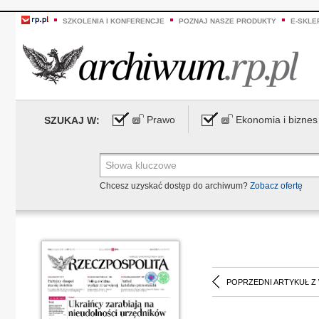
SZKOLENIA I KONFERENCJE
POZNAJ NASZE PRODUKTY
E-SKLE
Prawo
Ekonomia i biznes
SZUKAJ W:
Chcesz uzyskać dostęp do archiwum?
Zobacz ofertę
POPRZEDNI ARTYKUŁ Z