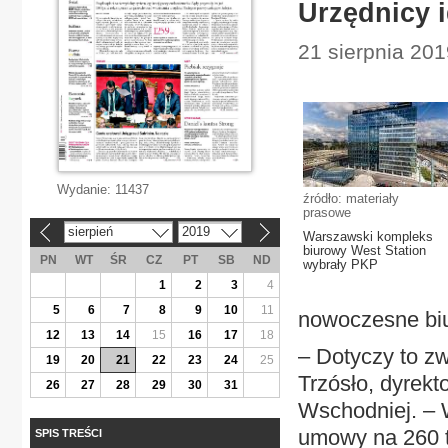
Urzędnicy 
21 sierpnia 20
Wydanie:
11437
źródło: materiały
prasowe
sierpień
2019
«
»
Warszawski kompleks
biurowy West Station
PN
WT
ŚR
CZ
PT
SB
ND
wybrały PKP
1
2
3
4
5
6
7
8
9
10
11
nowoczesne bi
12
13
14
15
16
17
18
– Dotyczy to z
19
20
21
22
23
24
25
Trzósło, dyrekt
26
27
28
29
30
31
Wschodniej. – W
umowy na 260 t
SPIS TREŚCI