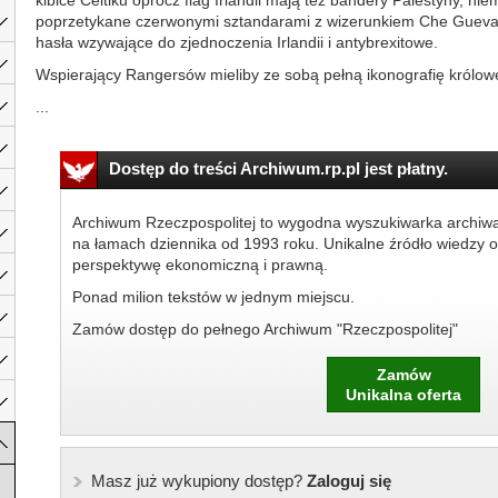
kibice Celtiku oprócz flag Irlandii mają też bandery Palestyny, nie
poprzetykane czerwonymi sztandarami z wizerunkiem Che Guevar
hasła wzywające do zjednoczenia Irlandii i antybrexitowe.
Wspierający Rangersów mieliby ze sobą pełną ikonografię królowej
...
Dostęp do treści Archiwum.rp.pl jest płatny.
Archiwum Rzeczpospolitej to wygodna wyszukiwarka archiw
na łamach dziennika od 1993 roku. Unikalne źródło wiedzy o
perspektywę ekonomiczną i prawną.
Ponad milion tekstów w jednym miejscu.
Zamów dostęp do pełnego Archiwum "Rzeczpospolitej"
Zamów
Unikalna oferta
Masz już wykupiony dostęp?
Zaloguj się