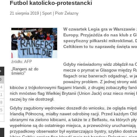
Futbol katolicko-protestancki
21 sierpnia 2019 | Sport | Piotr Żelazny
W czwartek Legia gra w Warszawie 
Europy. Przyjeżdża do nas klub z G
specyficzny piłkarski mikroklimat
Celtikiem to tu naprawdę święta wo
źródło: AFP
Gdyby nieświadomy widz zbłądził na 
„Rangers aż do
mecze o prymat w Glasgow między Ran
śmierci”
flagach oraz banerach odgadnąć, w jak
D
poważny problem. Z jednej strony wid
4
kibiców z trójkolorowymi flagami Irlandii, z drugiej zobaczyłby f
nich mnóstwo flag Wielkiej Brytanii (Union Jack) oraz nieco mniej I
11
raczej by nie dostrzegł.
18
Gdyby zagubiony wędrowiec doszedł do wniosku, że ogląda międz
25
Irlandią Północną, miałby nawet odrobinę racji. Przed każdym Ol
ubranymi na zielono kibicami, a także te z Belfastu, na których p
wypełnione są do ostatniego miejsca, a przewoźnicy uruchamiają
przypadkowy obserwator był wystarczająco bystry, szybko dostrzeg