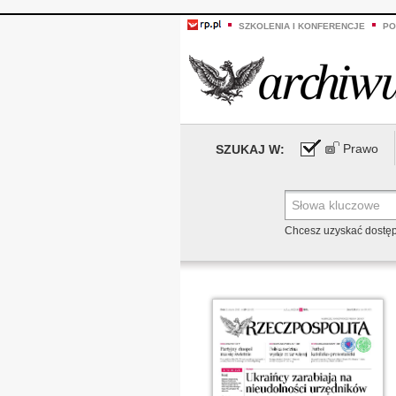
SZKOLENIA I KONFERENCJE
PO
Prawo
SZUKAJ W:
Chcesz uzyskać dostę