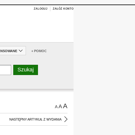
ZALOGUJ
ZAŁÓŻ KONTO
ANSOWANE
+ POMOC
A
A
A
NASTĘPNY ARTYKUŁ Z WYDANIA