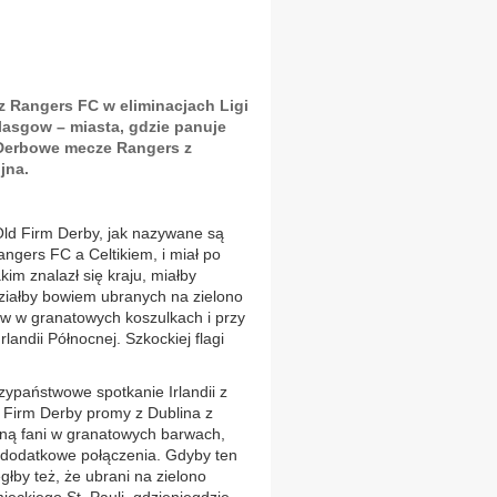
z Rangers FC w eliminacjach Ligi
lasgow – miasta, gdzie panuje
. Derbowe mecze Rangers z
jna.
Old Firm Derby, jak nazywane są
gers FC a Celtikiem, i miał po
im znalazł się kraju, miałby
ziałby bowiem ubranych na zielono
anów w granatowych koszulkach i przy
rlandii Północnej. Szkockiej flagi
ypaństwowe spotkanie Irlandii z
d Firm Derby promy z Dublina z
łyną fani w granatowych barwach,
 dodatkowe połączenia. Gdyby ten
łby też, że ubrani na zielono