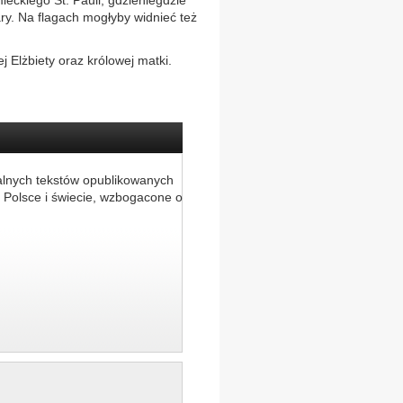
mieckiego St. Pauli, gdzieniegdzie
y. Na flagach mogłyby widnieć też
 Elżbiety oraz królowej matki.
alnych tekstów opublikowanych
 Polsce i świecie, wzbogacone o