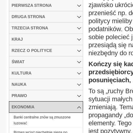
zjawisko ukróc
PIERWSZA STRONA
przenieść np. 
DRUGA STRONA
politycy mielib
podatników. Obe
TRZECIA STRONA
sobie polecieć 
KRAJ
przesiądą się n
RZECZ O POLITYCE
niezbędny do ro
ŚWIAT
Kończy się kad
przedsiębiorc
KULTURA
posunięciach, 
NAUKA
To są „ruchy B
PRAWO
sytuacji małych
zmieniają. Temat
EKONOMIA
propagandy „do
Banki centralne znów są zmuszone
elementy. Tego 
luzować
jest pozytywny,
Biznes wciąż niechętnie sięga po