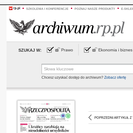
SZKOLENIA I KONFERENCJE
POZNAJ NASZE PRODUKTY
E-SKLE
Prawo
Ekonomia i biznes
SZUKAJ W:
Chcesz uzyskać dostęp do archiwum?
Zobacz ofertę
POPRZEDNI ARTYKUŁ Z