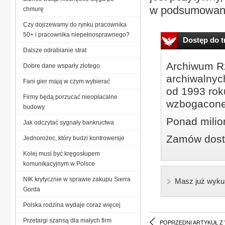
w podsumowani
chmurę
Czy dojrzewamy do rynku pracownika
50+ i pracownika niepełnosprawnego?
Dostęp do tr
Dalsze odrabianie strat
Archiwum Rz
Dobre dane wsparły złotego
archiwalnyc
Fani gier mają w czym wybierać
od 1993 roku
Firmy będą porzucać nieopłacalne
wzbogacone
budowy
Ponad milio
Jak odczytać sygnały bankructwa
Zamów dostę
Jednorożec, który budzi kontrowersje
Kolej musi być kręgosłupem
komunikacyjnym w Polsce
NIK krytycznie w sprawie zakupu Sierra
Masz już wyku
Gorda
Polska rodzina wydaje coraz więcej
Przetargi szansą dla małych firm
POPRZEDNI ARTYKUŁ Z