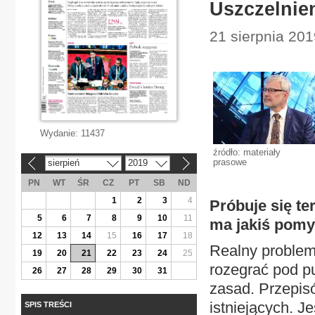
Uszczelnie
21 sierpnia 20
Wydanie:
11437
źródło: materiały
prasowe
sierpień
2019
«
»
PN
WT
ŚR
CZ
PT
SB
ND
1
2
3
4
Próbuje się t
5
6
7
8
9
10
11
ma jakiś pomy
12
13
14
15
16
17
18
Realny problem
19
20
21
22
23
24
25
rozegrać pod p
26
27
28
29
30
31
zasad. Przepisó
istniejących. J
SPIS TREŚCI